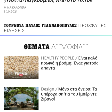
γίνονται παγκοσμίως viral στο TikTok
ΑΜΠΑ
ΜΙΝΑ ΚΑΛΟΓΕΡΑ
PRINT
9.10.2024
ΠΡΟΣΦΑΤΕΣ
ΤΟΥΡΝΟΥΑ ΠΑΥΛΟΣ ΓΙΑΝΝΑΚΟΠΟΥΛΟΣ
ΕΙΔΗΣΕΙΣ
ΔΗΜΟΦΙΛΗ
ΘΕΜΑΤΑ
HEALTHY PEOPLE
Είναι καλό
πρωινό η βρόμη; Ένας γιατρός
απαντά
Design
Μόνο στα όνειρα: Τα
υπέροχα σπίτια του Ιμπέρ ντε
Ζιβανσί