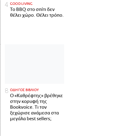
GOOD LIVING
Το BBQ στο σπίτι δεν
θέλει χώρο. Θέλει τρόπο.
ΟΔΗΓΟΣ ΒΙΒΛΙΟΥ
Ο «Καθρέφτης» βρέθηκε
στην κορυφή της
Bookvoice. Τι τον
ξεχώρισε ανάμεσα στα
μεγάλα best sellers;