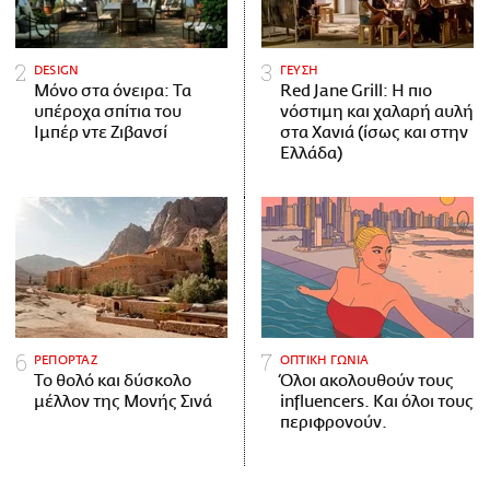
DESIGN
ΓΕΥΣΗ
Μόνο στα όνειρα: Τα
Red Jane Grill: Η πιο
υπέροχα σπίτια του
νόστιμη και χαλαρή αυλή
Ιμπέρ ντε Ζιβανσί
στα Χανιά (ίσως και στην
Ελλάδα)
ΡΕΠΟΡΤΑΖ
ΟΠΤΙΚΗ ΓΩΝΙΑ
Το θολό και δύσκολο
Όλοι ακολουθούν τους
μέλλον της Μονής Σινά
influencers. Και όλοι τους
περιφρονούν.