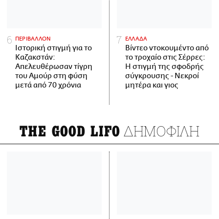
ΠΕΡΙΒΑΛΛΟΝ
ΕΛΛΑΔΑ
Ιστορική στιγμή για το
Βίντεο ντοκουμέντο από
Καζακστάν:
το τροχαίο στις Σέρρες:
Απελευθέρωσαν τίγρη
Η στιγμή της σφοδρής
του Αμούρ στη φύση
σύγκρουσης - Νεκροί
μετά από 70 χρόνια
μητέρα και γιος
ΔΗΜΟΦΙΛΗ
THE GOOD LIFO