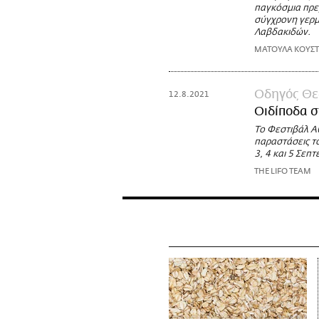
παγκόσμια πρεμ
σύγχρονη γερμ
Λαβδακιδών.
ΜΑΤΟΥΛΑ ΚΟΥΣ
Οδηγός Θε
12.8.2021
Οιδίποδα σ
Το Φεστιβάλ Α
παραστάσεις το
3, 4 και 5 Σεπτ
THE LIFO TEAM