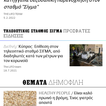
κατήγγειλε σεξουαλική παρενόχληση στον
ΑΜΠΑ
σταθμό "Σίγμα"
PRINT
THE LIFO TEAM
5.2.2022
ΠΡΟΣΦΑΤΕΣ
ΤΗΛΕΟΠΤΙΚΟΣ ΣΤΑΘΜΟΣ ΣΙΓΜΑ
ΕΙΔΗΣΕΙΣ
Διεθνή
Κύπρος: Επίθεση στον
τηλεοπτικό σταθμό ΣΙΓΜΑ, από
διαδηλωτές κατά των μέτρων για
τον κορωνοϊό
The LiFO team
18.7.2021
ΔΗΜΟΦΙΛΗ
ΘΕΜΑΤΑ
HEALTHY PEOPLE
Είναι καλό
πρωινό η βρόμη; Ένας γιατρός
απαντά