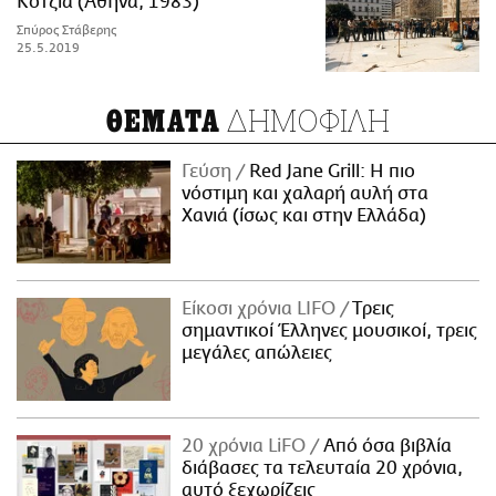
Κοτζιά (Αθήνα, 1983)
Σπύρος Στάβερης
25.5.2019
ΔΗΜΟΦΙΛΗ
ΘΕΜΑΤΑ
Γεύση
Red Jane Grill: Η πιο
νόστιμη και χαλαρή αυλή στα
Χανιά (ίσως και στην Ελλάδα)
Είκοσι χρόνια LIFO
Tρεις
σημαντικοί Έλληνες μουσικοί, τρεις
μεγάλες απώλειες
20 χρόνια LiFO
Από όσα βιβλία
διάβασες τα τελευταία 20 χρόνια,
αυτό ξεχωρίζεις