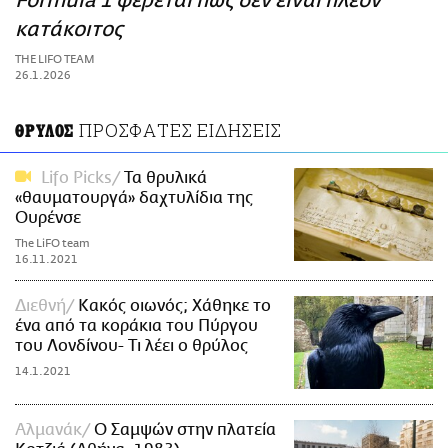
Formula 1 φέρεται πως δεν είναι πλέον
ΑΜΠΑ
κατάκοιτος
PRINT
THE LIFO TEAM
26.1.2026
ΠΡΟΣΦΑΤΕΣ ΕΙΔΗΣΕΙΣ
ΘΡΥΛΟΣ
Lifo Picks
Τα θρυλικά
«θαυματουργά» δαχτυλίδια της
Ουρένσε
The LiFO team
16.11.2021
Διεθνή
Κακός οιωνός; Χάθηκε το
ένα από τα κοράκια του Πύργου
του Λονδίνου- Τι λέει ο θρύλος
14.1.2021
Αλμανάκ
Ο Σαμψών στην πλατεία