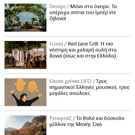
Design
Μόνο στα όνειρα: Τα
υπέροχα σπίτια του Ιμπέρ ντε
Ζιβανσί
Γεύση
Red Jane Grill: Η πιο
νόστιμη και χαλαρή αυλή στα
Χανιά (ίσως και στην Ελλάδα)
Είκοσι χρόνια LIFO
Tρεις
σημαντικοί Έλληνες μουσικοί, τρεις
μεγάλες απώλειες
Ρεπορτάζ
Το θολό και δύσκολο
μέλλον της Μονής Σινά