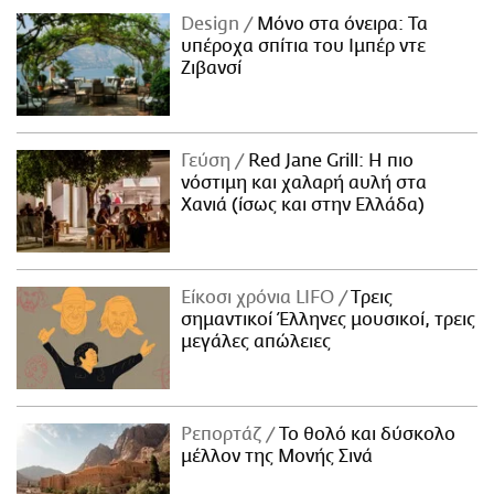
Design
Μόνο στα όνειρα: Τα
υπέροχα σπίτια του Ιμπέρ ντε
Ζιβανσί
Γεύση
Red Jane Grill: Η πιο
νόστιμη και χαλαρή αυλή στα
Χανιά (ίσως και στην Ελλάδα)
Είκοσι χρόνια LIFO
Tρεις
σημαντικοί Έλληνες μουσικοί, τρεις
μεγάλες απώλειες
Ρεπορτάζ
Το θολό και δύσκολο
μέλλον της Μονής Σινά