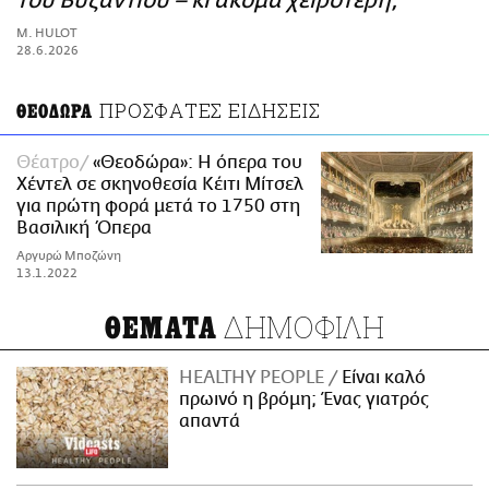
του Βυζαντίου – κι ακόμα χειρότερη;
ΑΜΠΑ
M. HULOT
PRINT
28.6.2026
ΠΡΟΣΦΑΤΕΣ ΕΙΔΗΣΕΙΣ
ΘΕΟΔΩΡΑ
Θέατρο
«Θεοδώρα»: Η όπερα του
Χέντελ σε σκηνοθεσία Κέιτι Μίτσελ
για πρώτη φορά μετά το 1750 στη
Βασιλική Όπερα
Αργυρώ Μποζώνη
13.1.2022
ΔΗΜΟΦΙΛΗ
ΘΕΜΑΤΑ
HEALTHY PEOPLE
Είναι καλό
πρωινό η βρόμη; Ένας γιατρός
απαντά