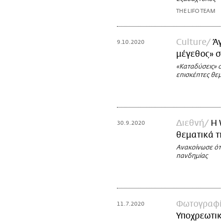
THE LIFO TEAM
Culture
Ά
9.10.2020
μέγεθος» σ
«Καταδύσεις» 
επισκέπτες θε
Διεθνή
Η 
30.9.2020
θεματικά 
Ανακοίνωσε ότ
πανδημίας
Φωτογραφί
11.7.2020
Υποχρεωτι