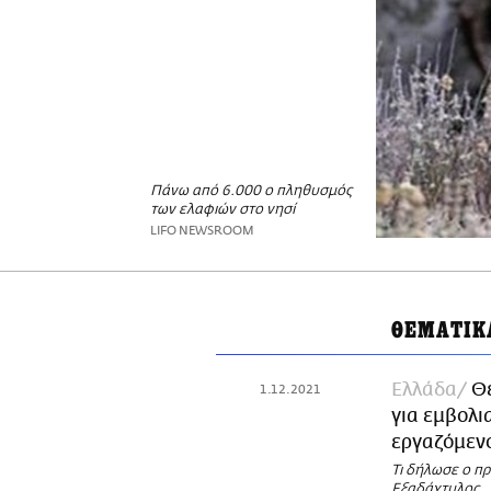
Πάνω από 6.000 ο πληθυσμός
των ελαφιών στο νησί
LIFO NEWSROOM
ΘΕΜΑΤΙΚ
Ελλάδα
Θε
1.12.2021
για εμβολι
εργαζόμεν
Τι δήλωσε ο π
Εξαδάχτυλος