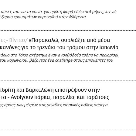
ς πύλες του για το κοινό, για πρώτη φορά εδώ και 4 μήνες, κι ενώ
έξαρση κρουσμάτων κορωνοϊού στην Φλόριντα
ες- Βίντεο
«Παρακαλώ, ουρλιάξτε από μέσα
 κανόνες για το τρενάκι του τρόμου στην Ιαπωνία
πάρκο στο Τόκιο σκέφτηκε έναν ανορθόδοξο τρόπο να περιορίσει
του κορωνοϊού, βάζοντας ένα challenge στους επισκέπτες του
δρίτη και Βαρκελώνη επιστρέφουν στην
τα - Ανοίγουν πάρκα, παραλίες και ταράτσες
ς άρσης των μέτρων στις μεγάλες ισπανικές πόλεις σήμερα