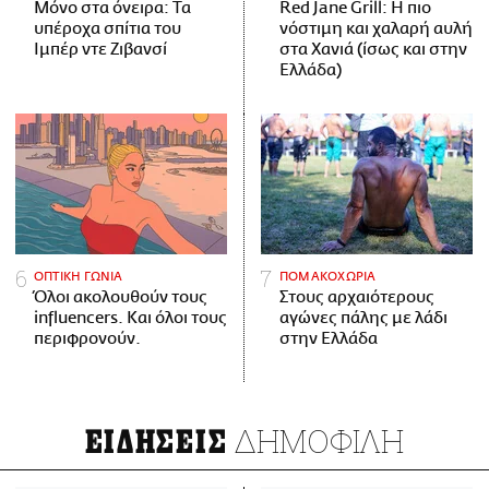
Μόνο στα όνειρα: Τα
Red Jane Grill: Η πιο
υπέροχα σπίτια του
νόστιμη και χαλαρή αυλή
Ιμπέρ ντε Ζιβανσί
στα Χανιά (ίσως και στην
Ελλάδα)
ΟΠΤΙΚΗ ΓΩΝΙΑ
ΠΟΜΑΚΟΧΩΡΙΑ
Όλοι ακολουθούν τους
Στους αρχαιότερους
influencers. Και όλοι τους
αγώνες πάλης με λάδι
περιφρονούν.
στην Ελλάδα
ΔΗΜΟΦΙΛΗ
ΕΙΔΗΣΕΙΣ