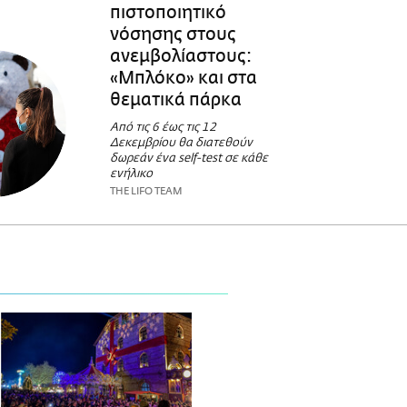
πιστοποιητικό
νόσησης στους
ανεμβολίαστους:
«Μπλόκο» και στα
θεματικά πάρκα
Από τις 6 έως τις 12
Δεκεμβρίου θα διατεθούν
δωρεάν ένα self-test σε κάθε
ενήλικο
THE LIFO TEAM