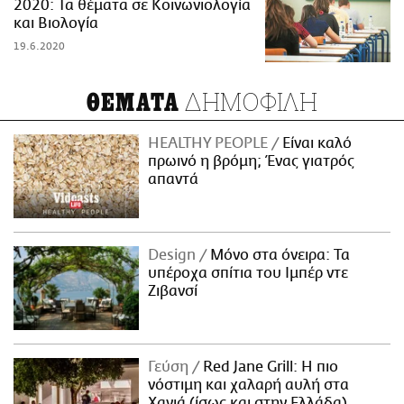
2020: Τα θέματα σε Κοινωνιολογία
και Βιολογία
19.6.2020
ΔΗΜΟΦΙΛΗ
ΘΕΜΑΤΑ
HEALTHY PEOPLE
Είναι καλό
πρωινό η βρόμη; Ένας γιατρός
απαντά
Design
Μόνο στα όνειρα: Τα
υπέροχα σπίτια του Ιμπέρ ντε
Ζιβανσί
Γεύση
Red Jane Grill: Η πιο
νόστιμη και χαλαρή αυλή στα
Χανιά (ίσως και στην Ελλάδα)