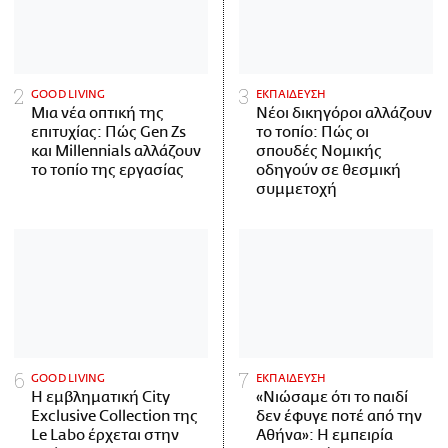
GOOD LIVING
ΕΚΠΑΙΔΕΥΣΗ
Μια νέα οπτική της
Νέοι δικηγόροι αλλάζουν
επιτυχίας: Πώς Gen Zs
το τοπίο: Πώς οι
και Millennials αλλάζουν
σπουδές Νομικής
το τοπίο της εργασίας
οδηγούν σε θεσμική
συμμετοχή
GOOD LIVING
ΕΚΠΑΙΔΕΥΣΗ
Η εμβληματική City
«Νιώσαμε ότι το παιδί
Exclusive Collection της
δεν έφυγε ποτέ από την
Le Labo έρχεται στην
Αθήνα»: Η εμπειρία