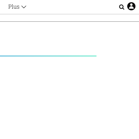
Plus
Θέματα
Συνεντεύξεις
Videos
τα
Αφιερώματα
Ζώδια
Εξομολογήσεις
Blogs
η
Οι Αθηναίοι
Απώλειες
Lgbtqi+
Επιλογές