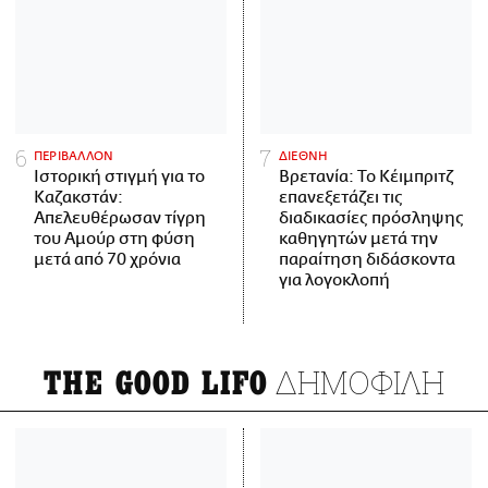
ΠΕΡΙΒΑΛΛΟΝ
ΔΙΕΘΝΗ
Ιστορική στιγμή για το
Βρετανία: Το Κέιμπριτζ
Καζακστάν:
επανεξετάζει τις
Απελευθέρωσαν τίγρη
διαδικασίες πρόσληψης
του Αμούρ στη φύση
καθηγητών μετά την
μετά από 70 χρόνια
παραίτηση διδάσκοντα
για λογοκλοπή
ΔΗΜΟΦΙΛΗ
THE GOOD LIFO