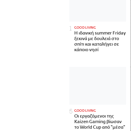
GOOD LIVING
Η ιδανική summer Friday
ξεκινά με δουλειά στο
σπίτι και καταλήγει σε
κάποιο νησί
GOOD LIVING
Οι εργαζόμενοι της
Kaizen Gaming βίωσαν
το World Cup από "μέσα"