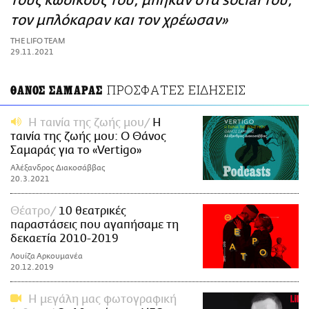
τους κωδικούς του, μπήκαν στα social του,
ΑΜΠΑ
τον μπλόκαραν και τον χρέωσαν»
PRINT
THE LIFO TEAM
29.11.2021
ΠΡΟΣΦΑΤΕΣ ΕΙΔΗΣΕΙΣ
ΘΑΝΟΣ ΣΑΜΑΡΑΣ
Η ταινία της ζωής μου
Η
ταινία της ζωής μου: Ο Θάνος
Σαμαράς για το «Vertigo»
Αλέξανδρος Διακοσάββας
20.3.2021
Θέατρο
10 θεατρικές
παραστάσεις που αγαπήσαμε τη
δεκαετία 2010-2019
Λουίζα Αρκουμανέα
20.12.2019
Η μεγάλη μας φωτογραφική