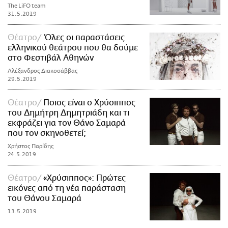
The LiFO team
31.5.2019
Θέατρο
Όλες οι παραστάσεις
ελληνικού θεάτρου που θα δούμε
στο Φεστιβάλ Αθηνών
Αλέξανδρος Διακοσάββας
29.5.2019
Θέατρο
Ποιος είναι ο Χρύσιππος
του Δημήτρη Δημητριάδη και τι
εκφράζει για τον Θάνο Σαμαρά
που τον σκηνοθετεί;
Χρήστος Παρίδης
24.5.2019
Θέατρο
«Χρύσιππος»: Πρώτες
εικόνες από τη νέα παράσταση
του Θάνου Σαμαρά
13.5.2019