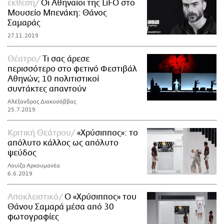
έκθεση
Οι Αθηναίοι της LiFO στο
Μουσείο Μπενάκη: Θάνος
Σαμαράς
27.11.2019
Θέατρο
Τι σας άρεσε
περισσότερο στο φετινό Φεστιβάλ
Αθηνών; 10 πολιτιστικοί
συντάκτες απαντούν
Αλέξανδρος Διακοσάββας
25.7.2019
Κριτική Θεάτρου
«Χρύσιππος»: το
απόλυτο κάλλος ως απόλυτο
ψεύδος
Λουίζα Αρκουμανέα
6.6.2019
Αποκλειστικό
Ο «Χρύσιππος» του
Θάνου Σαμαρά μέσα από 30
φωτογραφίες