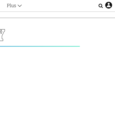
Plus
Θέματα
Συνεντεύξεις
Videos
Υ
τα
Αφιερώματα
Ζώδια
Εξομολογήσεις
Blogs
η
Οι Αθηναίοι
Απώλειες
Lgbtqi+
Επιλογές