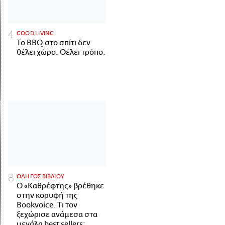
GOOD LIVING
Το BBQ στο σπίτι δεν
θέλει χώρο. Θέλει τρόπο.
ΟΔΗΓΟΣ ΒΙΒΛΙΟΥ
Ο «Καθρέφτης» βρέθηκε
στην κορυφή της
Bookvoice. Τι τον
ξεχώρισε ανάμεσα στα
μεγάλα best sellers;