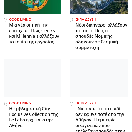
GOOD LIVING
ΕΚΠΑΙΔΕΥΣΗ
Μια νέα οπτική της
Νέοι δικηγόροι αλλάζουν
επιτυχίας: Πώς Gen Zs
το τοπίο: Πώς οι
και Millennials αλλάζουν
σπουδές Νομικής
το τοπίο της εργασίας
οδηγούν σε θεσμική
συμμετοχή
GOOD LIVING
ΕΚΠΑΙΔΕΥΣΗ
Η εμβληματική City
«Νιώσαμε ότι το παιδί
Exclusive Collection της
δεν έφυγε ποτέ από την
Le Labo έρχεται στην
Αθήνα»: Η εμπειρία
Αθήνα
οικογενειών που
επέλεξαν σπουδές στην