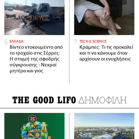
ΕΛΛΑΔΑ
ΤECH & SCIENCE
Βίντεο ντοκουμέντο από
Κράμπες: Τι τις προκαλεί
το τροχαίο στις Σέρρες:
και τι να κάνουμε όταν
Η στιγμή της σφοδρής
αρχίσουν οι ενοχλήσεις
σύγκρουσης - Νεκροί
μητέρα και γιος
ΔΗΜΟΦΙΛΗ
THE GOOD LIFO