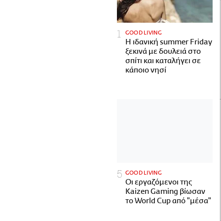
GOOD LIVING
Η ιδανική summer Friday
ξεκινά με δουλειά στο
σπίτι και καταλήγει σε
κάποιο νησί
GOOD LIVING
Οι εργαζόμενοι της
Kaizen Gaming βίωσαν
το World Cup από "μέσα"