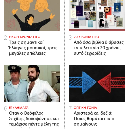
ΕΙΚΟΣΙ ΧΡΟΝΙΑ LIFO
20 ΧΡΟΝΙΑ LIFO
Tρεις σημαντικοί
Από όσα βιβλία διάβασες
Έλληνες μουσικοί, τρεις
τα τελευταία 20 χρόνια,
μεγάλες απώλειες
αυτό ξεχωρίζεις
ΕΓΚΛΗΜΑΤΑ
ΟΠΤΙΚΗ ΓΩΝΙΑ
Όταν ο Θεόφιλος
Αριστερά και δεξιά:
Σεχίδης δολοφόνησε και
Ποιος θυμάται πια τι
τεμάχισε πέντε μέλη της
σημαίνουν;