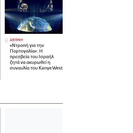
ΔΙΕΘΝΗ
«Ντροπή για την
Πορτογαλία»: Η
πρεσβεία του Ισραήλ
ζητά να ακυρωθεί η
συναυλία του Kanye West