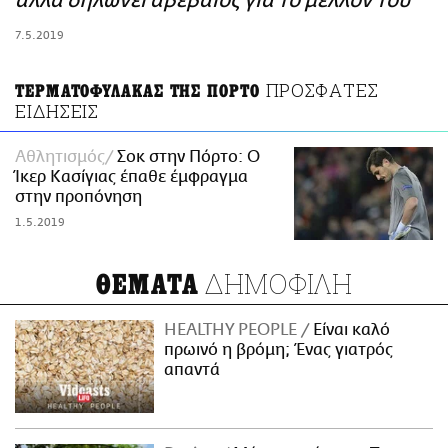
αλλά δηλώνει αβέβαιος για το μέλλον του
ΑΜΠΑ
7.5.2019
PRINT
ΠΡΟΣΦΑΤΕΣ
ΤΕΡΜΑΤΟΦΥΛΑΚΑΣ ΤΗΣ ΠΟΡΤΟ
ΕΙΔΗΣΕΙΣ
Αθλητισμός
Σοκ στην Πόρτο: Ο
Ίκερ Κασίγιας έπαθε έμφραγμα
στην προπόνηση
1.5.2019
ΔΗΜΟΦΙΛΗ
ΘΕΜΑΤΑ
HEALTHY PEOPLE
Είναι καλό
πρωινό η βρόμη; Ένας γιατρός
απαντά