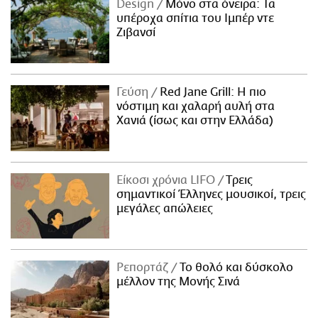
Design
Μόνο στα όνειρα: Τα
υπέροχα σπίτια του Ιμπέρ ντε
Ζιβανσί
Γεύση
Red Jane Grill: Η πιο
νόστιμη και χαλαρή αυλή στα
Χανιά (ίσως και στην Ελλάδα)
Είκοσι χρόνια LIFO
Tρεις
σημαντικοί Έλληνες μουσικοί, τρεις
μεγάλες απώλειες
Ρεπορτάζ
Το θολό και δύσκολο
μέλλον της Μονής Σινά