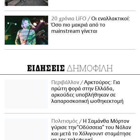
20 χρόνια LiFO
Οι εναλλακτικοί:
Όσο πιο μακριά από το
mainstream γίνεται
ΔΗΜΟΦΙΛΗ
ΕΙΔΗΣΕΙΣ
Περιβάλλον
Αρκτούρος: Για
πρώτη φορά στην Ελλάδα,
αρκούδες υποβλήθηκαν σε
λαπαροσκοπική ωοθηκεκτομή
Πολιτισμός
Η Σαμάνθα Μόρτον
γύρισε την “Οδύσσεια” του Νόλαν
και μετά το Χόλιγουντ σταμάτησε
να της τηλεφωνεί