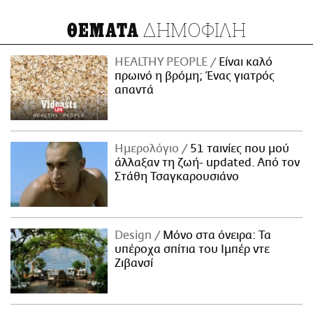
ΔΗΜΟΦΙΛΗ
ΘΕΜΑΤΑ
HEALTHY PEOPLE
Είναι καλό
πρωινό η βρόμη; Ένας γιατρός
απαντά
Ημερολόγιο
51 ταινίες που μού
άλλαξαν τη ζωή- updated. Aπό τον
Στάθη Τσαγκαρουσιάνο
Design
Μόνο στα όνειρα: Τα
υπέροχα σπίτια του Ιμπέρ ντε
Ζιβανσί