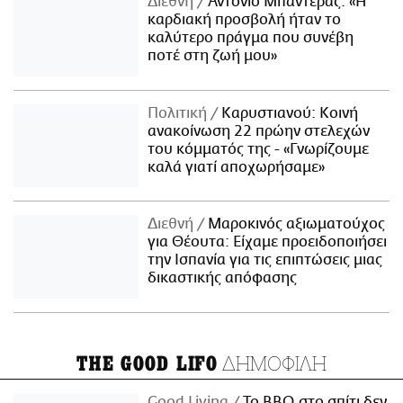
Διεθνή
Αντόνιο Μπαντέρας: «Η
καρδιακή προσβολή ήταν το
καλύτερο πράγμα που συνέβη
ποτέ στη ζωή μου»
Πολιτική
Καρυστιανού: Κοινή
ανακοίνωση 22 πρώην στελεχών
του κόμματός της - «Γνωρίζουμε
καλά γιατί αποχωρήσαμε»
Διεθνή
Μαροκινός αξιωματούχος
για Θέουτα: Είχαμε προειδοποιήσει
την Ισπανία για τις επιπτώσεις μιας
δικαστικής απόφασης
ΔΗΜΟΦΙΛΗ
THE GOOD LIFO
Good Living
Το BBQ στο σπίτι δεν