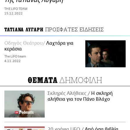
της Τατιάνας Λύγαρη
ΑΜΠΑ
THE LIFO TEAM
PRINT
15.12.2022
ΠΡΟΣΦΑΤΕΣ ΕΙΔΗΣΕΙΣ
ΤΑΤΙΑΝΑ ΛΥΓΑΡΗ
Οδηγός Θεάτρου
Λαχτάρα για
κεράσια
The LiFO team
4.11.2022
ΔΗΜΟΦΙΛΗ
ΘΕΜΑΤΑ
Σκληρές Αλήθειες
H σκληρή
αλήθεια για τον Πάνο Βλάχο
20 χρόνια LiFO
Από όσα βιβλία