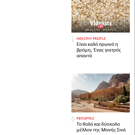
HEALTHY PEOPLE
Είναι καλό πρωινό η
βρόμη; Ένας γιατρός
απαντά
ΡΕΠΟΡΤΑΖ
Το θολό και δύσκολο
μέλλον της Μονής Σινά