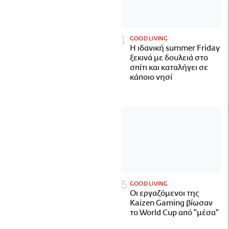
GOOD LIVING
Η ιδανική summer Friday
ξεκινά με δουλειά στο
σπίτι και καταλήγει σε
κάποιο νησί
GOOD LIVING
Οι εργαζόμενοι της
Kaizen Gaming βίωσαν
το World Cup από "μέσα"