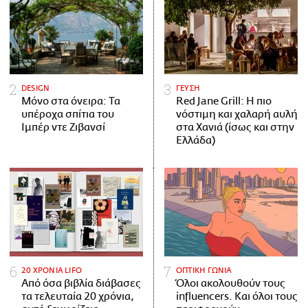
DESIGN
ΓΕΥΣΗ
Μόνο στα όνειρα: Τα
Red Jane Grill: Η πιο
υπέροχα σπίτια του
νόστιμη και χαλαρή αυλή
Ιμπέρ ντε Ζιβανσί
στα Χανιά (ίσως και στην
Ελλάδα)
20 ΧΡΟΝΙΑ LIFO
ΟΠΤΙΚΗ ΓΩΝΙΑ
Από όσα βιβλία διάβασες
Όλοι ακολουθούν τους
τα τελευταία 20 χρόνια,
influencers. Και όλοι τους