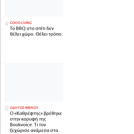
GOOD LIVING
Το BBQ στο σπίτι δεν
θέλει χώρο. Θέλει τρόπο.
ΟΔΗΓΟΣ ΒΙΒΛΙΟΥ
Ο «Καθρέφτης» βρέθηκε
στην κορυφή της
Bookvoice. Τι τον
ξεχώρισε ανάμεσα στα