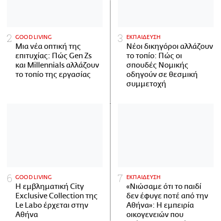
GOOD LIVING
ΕΚΠΑΙΔΕΥΣΗ
Μια νέα οπτική της
Νέοι δικηγόροι αλλάζουν
επιτυχίας: Πώς Gen Zs
το τοπίο: Πώς οι
και Millennials αλλάζουν
σπουδές Νομικής
το τοπίο της εργασίας
οδηγούν σε θεσμική
συμμετοχή
GOOD LIVING
ΕΚΠΑΙΔΕΥΣΗ
Η εμβληματική City
«Νιώσαμε ότι το παιδί
Exclusive Collection της
δεν έφυγε ποτέ από την
Le Labo έρχεται στην
Αθήνα»: Η εμπειρία
Αθήνα
οικογενειών που