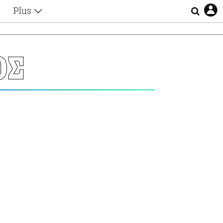
Plus
Θέματα
Συνεντεύξεις
Videos
ΟΣ
τα
Αφιερώματα
Ζώδια
Εξομολογήσεις
Blogs
η
Οι Αθηναίοι
Απώλειες
Lgbtqi+
Επιλογές