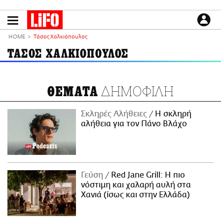
Παράκαμψη
προς
το
ΕΙΔΗΣΕΙΣ
κυρίως
HOME
Τάσος Χαλκιόπουλος
περιεχόμενο
CULTURE
ΤΑΣΟΣ ΧΑΛΚΙΟΠΟΥΛΟΣ
ΑΠΟΨΕΙΣ
ΤΡΟΠΟΣ ΖΩΗΣ
ΔΗΜΟΦΙΛΗ
ΘΕΜΑΤΑ
PODCASTS
Plus
Σκληρές Αλήθειες
H σκληρή
αλήθεια για τον Πάνο Βλάχο
LIFO SHOP
NEWSLETTER
Γεύση
Red Jane Grill: Η πιο
ΜΙΚΡΟΠΡΑΓΜΑΤΑ
νόστιμη και χαλαρή αυλή στα
THE GOOD LIFO
Χανιά (ίσως και στην Ελλάδα)
LIFOLAND
CITY GUIDE