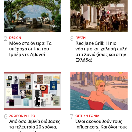
DESIGN
ΓΕΥΣΗ
Μόνο στα όνειρα: Τα
Red Jane Grill: Η πιο
υπέροχα σπίτια του
νόστιμη και χαλαρή αυλή
Ιμπέρ ντε Ζιβανσί
στα Χανιά (ίσως και στην
Ελλάδα)
20 ΧΡΟΝΙΑ LIFO
ΟΠΤΙΚΗ ΓΩΝΙΑ
Από όσα βιβλία διάβασες
Όλοι ακολουθούν τους
τα τελευταία 20 χρόνια,
influencers. Και όλοι τους