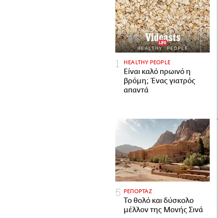
HEALTHY PEOPLE
Είναι καλό πρωινό η
βρόμη; Ένας γιατρός
απαντά
ΡΕΠΟΡΤΑΖ
Το θολό και δύσκολο
μέλλον της Μονής Σινά