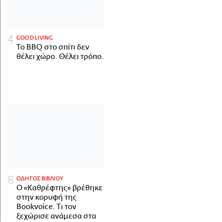
GOOD LIVING
Το BBQ στο σπίτι δεν
θέλει χώρο. Θέλει τρόπο.
ΟΔΗΓΟΣ ΒΙΒΛΙΟΥ
Ο «Καθρέφτης» βρέθηκε
στην κορυφή της
Bookvoice. Τι τον
ξεχώρισε ανάμεσα στα