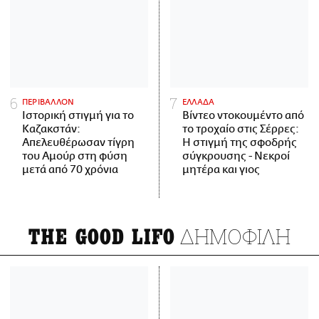
ΠΕΡΙΒΑΛΛΟΝ
ΕΛΛΑΔΑ
Ιστορική στιγμή για το
Βίντεο ντοκουμέντο από
Καζακστάν:
το τροχαίο στις Σέρρες:
Απελευθέρωσαν τίγρη
Η στιγμή της σφοδρής
του Αμούρ στη φύση
σύγκρουσης - Νεκροί
μετά από 70 χρόνια
μητέρα και γιος
ΔΗΜΟΦΙΛΗ
THE GOOD LIFO