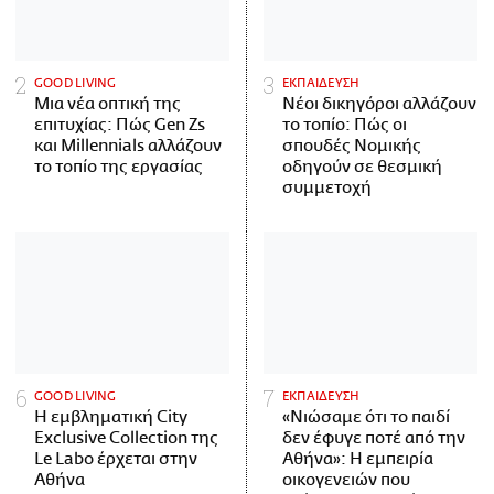
GOOD LIVING
ΕΚΠΑΙΔΕΥΣΗ
Μια νέα οπτική της
Νέοι δικηγόροι αλλάζουν
επιτυχίας: Πώς Gen Zs
το τοπίο: Πώς οι
και Millennials αλλάζουν
σπουδές Νομικής
το τοπίο της εργασίας
οδηγούν σε θεσμική
συμμετοχή
GOOD LIVING
ΕΚΠΑΙΔΕΥΣΗ
Η εμβληματική City
«Νιώσαμε ότι το παιδί
Exclusive Collection της
δεν έφυγε ποτέ από την
Le Labo έρχεται στην
Αθήνα»: Η εμπειρία
Αθήνα
οικογενειών που