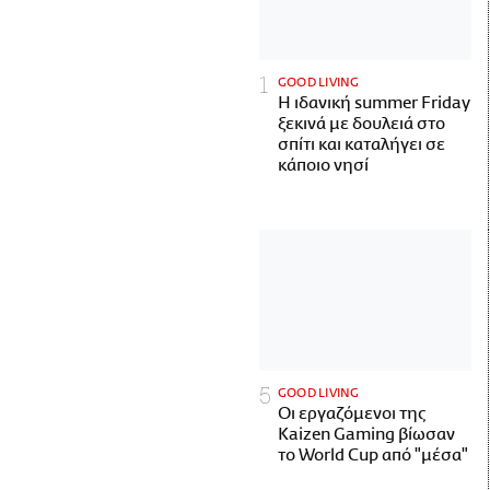
GOOD LIVING
Η ιδανική summer Friday
ξεκινά με δουλειά στο
σπίτι και καταλήγει σε
κάποιο νησί
GOOD LIVING
Οι εργαζόμενοι της
Kaizen Gaming βίωσαν
το World Cup από "μέσα"