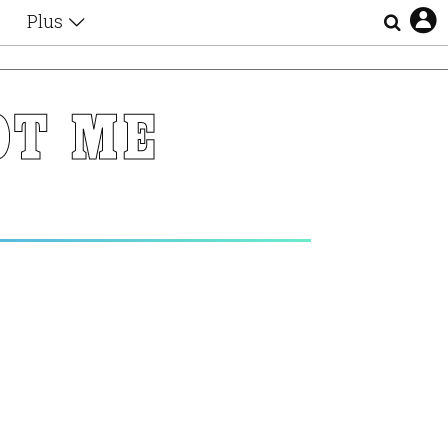
Plus
Θέματα
Συνεντεύξεις
Videos
ΟΤ ΜΕ
τα
Αφιερώματα
Ζώδια
Εξομολογήσεις
Blogs
η
Οι Αθηναίοι
Απώλειες
Lgbtqi+
Επιλογές