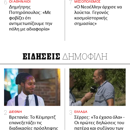
ΟΙ ΑΘΗΝΑΙΟΙ
ΜΕΣΟΠΟΛΕΜΟΣ
Δημήτρης
«Ο Νεοέλλην άρχισε να
Ποτηρόπουλος: «Με
λούεται. Γεγονός
φοβίζει ότι
κοσμοϊστορικής
αντιμετωπίζουμε την
σημασίας»
πόλη με αδιαφορία»
ΔΗΜΟΦΙΛΗ
ΕΙΔΗΣΕΙΣ
ΔΙΕΘΝΗ
ΕΛΛΑΔΑ
Βρετανία: Το Κέιμπριτζ
Σέρρες: «Τα έχασα όλα» -
επανεξετάζει τις
Οι πρώτες δηλώσεις του
διαδικασίες πρόσληψης
πατέρα και συζύγου των