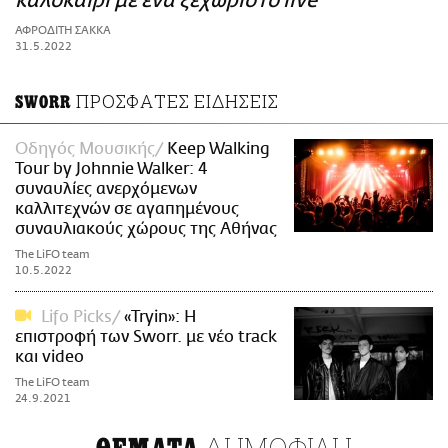
καλοκαίρι με ένα ξεχωριστό live
ΑΜΠΑ
ΑΦΡΟΔΙΤΗ ΣΑΚΚΑ
PRINT
31.5.2022
ΠΡΟΣΦΑΤΕΣ ΕΙΔΗΣΕΙΣ
SWORR
Οδηγός Μουσικής
Keep Walking
Tour by Johnnie Walker: 4
συναυλίες ανερχόμενων
καλλιτεχνών σε αγαπημένους
συναυλιακούς χώρους της Αθήνας
The LiFO team
10.5.2022
Lifo Picks
«Tryin»: Η
επιστροφή των Sworr. με νέο track
και video
The LiFO team
24.9.2021
ΔΗΜΟΦΙΛΗ