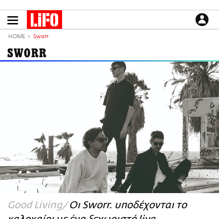
Παράκαμψη
προς
το
ΕΙΔΗΣΕΙΣ
κυρίως
HOME
Sworr
περιεχόμενο
CULTURE
SWORR
ΑΠΟΨΕΙΣ
ΤΡΟΠΟΣ ΖΩΗΣ
PODCASTS
Plus
LIFO SHOP
NEWSLETTER
ΜΙΚΡΟΠΡΑΓΜΑΤΑ
THE GOOD LIFO
LIFOLAND
Good Living
Οι Sworr. υποδέχονται το
CITY GUIDE