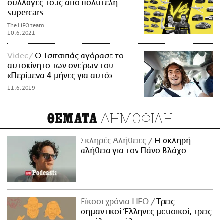
συλλογές τους από πολυτελή
supercars
The LiFO team
10.6.2021
Video
Ο Τσιτσιπάς αγόρασε το
αυτοκίνητο των ονείρων του:
«Περίμενα 4 μήνες για αυτό»
11.6.2019
ΔΗΜΟΦΙΛΗ
ΘΕΜΑΤΑ
Σκληρές Αλήθειες
H σκληρή
αλήθεια για τον Πάνο Βλάχο
Είκοσι χρόνια LIFO
Tρεις
σημαντικοί Έλληνες μουσικοί, τρεις