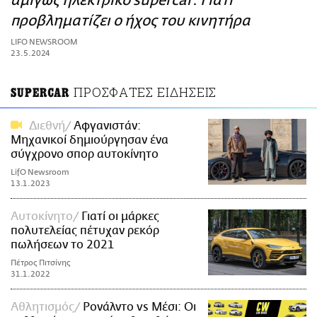
αμιγώς ηλεκτρικό supercar: Γιατί
ΑΜΠΑ
προβληματίζει ο ήχος του κινητήρα
PRINT
LIFO NEWSROOM
23.5.2024
ΠΡΟΣΦΑΤΕΣ ΕΙΔΗΣΕΙΣ
SUPERCAR
Διεθνή
Αφγανιστάν:
Μηχανικοί δημιούργησαν ένα
σύγχρονο σπορ αυτοκίνητο
LifO Newsroom
13.1.2023
Αυτοκίνητο
Γιατί οι μάρκες
πολυτελείας πέτυχαν ρεκόρ
πωλήσεων το 2021
Πέτρος Πιτσίνης
31.1.2022
Αθλητισμός
Ρονάλντο vs Μέσι: Οι