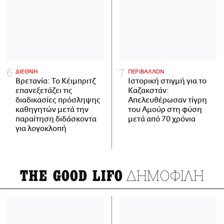
ΔΙΕΘΝΗ
ΠΕΡΙΒΑΛΛΟΝ
Βρετανία: Το Κέιμπριτζ
Ιστορική στιγμή για το
επανεξετάζει τις
Καζακστάν:
διαδικασίες πρόσληψης
Απελευθέρωσαν τίγρη
καθηγητών μετά την
του Αμούρ στη φύση
παραίτηση διδάσκοντα
μετά από 70 χρόνια
για λογοκλοπή
ΔΗΜΟΦΙΛΗ
THE GOOD LIFO