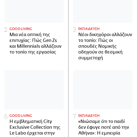
GOOD LIVING
ΕΚΠΑΙΔΕΥΣΗ
Μια νέα οπτική της
Νέοι δικηγόροι αλλάζουν
επιτυχίας: Πώς Gen Zs
το τοπίο: Πώς οι
και Millennials αλλάζουν
σπουδές Νομικής
το τοπίο της εργασίας
οδηγούν σε θεσμική
συμμετοχή
GOOD LIVING
ΕΚΠΑΙΔΕΥΣΗ
Η εμβληματική City
«Νιώσαμε ότι το παιδί
Exclusive Collection της
δεν έφυγε ποτέ από την
Le Labo έρχεται στην
Αθήνα»: Η εμπειρία