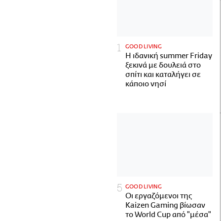
GOOD LIVING
Η ιδανική summer Friday
ξεκινά με δουλειά στο
σπίτι και καταλήγει σε
κάποιο νησί
GOOD LIVING
Οι εργαζόμενοι της
Kaizen Gaming βίωσαν
το World Cup από "μέσα"