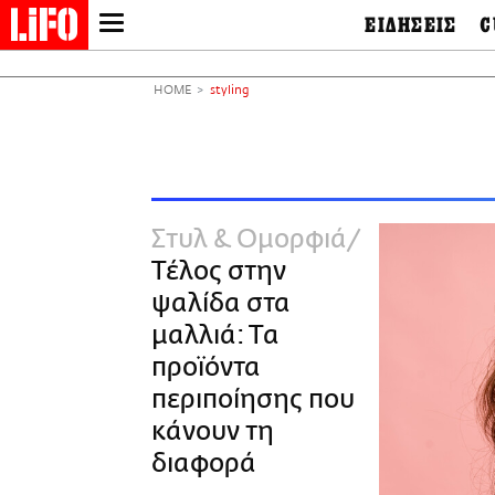
ΕΙΔΗΣΕΙΣ
C
LIFO SHOP
Ελλάδα
Ο
Διεθνή
Μ
NEWSLETTER
HOME
styling
Πολιτική
Θ
ΜΙΚΡΟΠΡΑΓΜΑΤΑ
Οικονομία
Ει
THE GOOD LIFO
Πολιτισμός
Βι
LIFOLAND
Αθλητισμός
Αρ
CITY GUIDE
& 
Περιβάλλον
Στυλ & Ομορφιά
D
ΑΜΠΑ
TV & Media
Φ
Τέλος στην
PRINT
Tech &
Science
ψαλίδα στα
European Lifo
μαλλιά: Τα
προϊόντα
περιποίησης που
κάνουν τη
διαφορά