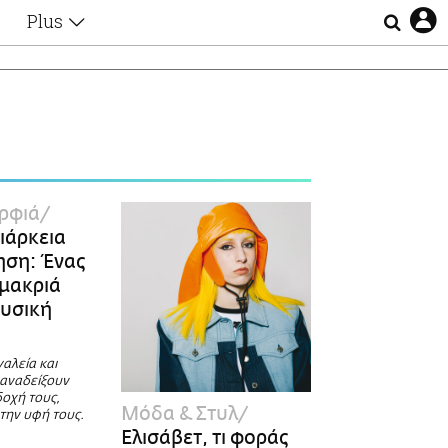
Plus
Θέματα
Συνεντεύξεις
Videos
τα
Αφιερώματα
Ζώδια
Εξομολογήσεις
Blogs
η
ρφιά
Οι Αθηναίοι
διάρκεια
Απώλειες
ίηση: Ένας
Lgbtqi+
 μακριά
Επιλογές
φυσική
αλεία και
 αναδείξουν
δοχή τους,
Μόδα & Στυλ
την υφή τους.
Ελισάβετ, τι φοράς