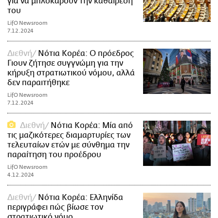
για να μπλοκάρουν την καθαίρεσή
του
LifO Newsroom
7.12.2024
Διεθνή
Νότια Κορέα: Ο πρόεδρος
Γιουν ζήτησε συγγνώμη για την
κήρυξη στρατιωτικού νόμου, αλλά
δεν παραιτήθηκε
LifO Newsroom
7.12.2024
Διεθνή
Νότια Κορέα: Μία από
τις μαζικότερες διαμαρτυρίες των
τελευταίων ετών με σύνθημα την
παραίτηση του προέδρου
LifO Newsroom
4.12.2024
Διεθνή
Νότια Κορέα: Ελληνίδα
περιγράφει πώς βίωσε τον
στρατιωτικό νόμο