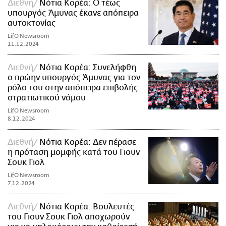
Διεθνή
Νότια Κορέα: Ο τέως
υπουργός Άμυνας έκανε απόπειρα
αυτοκτονίας
LifO Newsroom
11.12.2024
Διεθνή
Νότια Κορέα: Συνελήφθη
ο πρώην υπουργός Άμυνας για τον
ρόλο του στην απόπειρα επιβολής
στρατιωτικού νόμου
LifO Newsroom
8.12.2024
Διεθνή
Νότια Κορέα: Δεν πέρασε
η πρόταση μομφής κατά του Γιουν
Σουκ Γιολ
LifO Newsroom
7.12.2024
Διεθνή
Νότια Κορέα: Βουλευτές
του Γιουν Σουκ Γιολ αποχωρούν