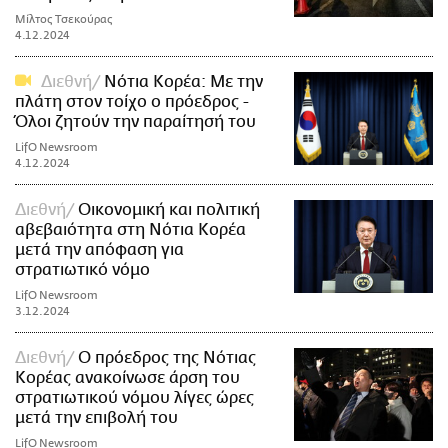
Μίλτος Τσεκούρας
4.12.2024
Διεθνή
Νότια Κορέα: Με την
πλάτη στον τοίχο ο πρόεδρος -
Όλοι ζητούν την παραίτησή του
LifO Newsroom
4.12.2024
Διεθνή
Οικονομική και πολιτική
αβεβαιότητα στη Νότια Κορέα
μετά την απόφαση για
στρατιωτικό νόμο
LifO Newsroom
3.12.2024
Διεθνή
Ο πρόεδρος της Νότιας
Κορέας ανακοίνωσε άρση του
στρατιωτικού νόμου λίγες ώρες
μετά την επιβολή του
LifO Newsroom