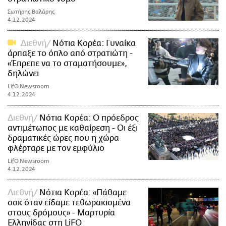
Σωτήρης Βαλάρης
4.12.2024
Διεθνή
Νότια Κορέα: Γυναίκα
άρπαξε το όπλο από στρατιώτη -
«Έπρεπε να το σταματήσουμε»,
δηλώνει
LifO Newsroom
4.12.2024
Διεθνή
Νότια Κορέα: Ο πρόεδρος
αντιμέτωπος με καθαίρεση - Οι έξι
δραματικές ώρες που η χώρα
φλέρταρε με τον εμφύλιο
LifO Newsroom
4.12.2024
Διεθνή
Νότια Κορέα: «Πάθαμε
σοκ όταν είδαμε τεθωρακισμένα
στους δρόμους» - Μαρτυρία
Ελληνίδας στη LiFO