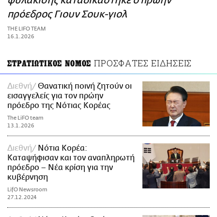
φυλάκισης καταδικάστηκε ο πρώην
ΑΜΠΑ
πρόεδρος Γιουν Σουκ-γιολ
PRINT
THE LIFO TEAM
16.1.2026
ΠΡΟΣΦΑΤΕΣ ΕΙΔΗΣΕΙΣ
ΣΤΡΑΤΙΩΤΙΚΟΣ ΝΟΜΟΣ
Διεθνή
Θανατική ποινή ζητούν οι
εισαγγελείς για τον πρώην
πρόεδρο της Νότιας Κορέας
The LiFO team
13.1.2026
Διεθνή
Νότια Κορέα:
Καταψήφισαν και τον αναπληρωτή
πρόεδρο – Νέα κρίση για την
κυβέρνηση
LifO Newsroom
27.12.2024