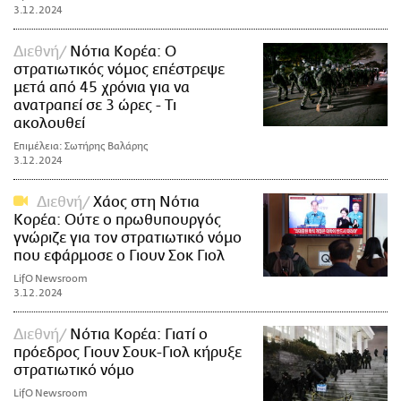
3.12.2024
Διεθνή
Νότια Κορέα: Ο
στρατιωτικός νόμος επέστρεψε
μετά από 45 χρόνια για να
ανατραπεί σε 3 ώρες - Τι
ακολουθεί
Επιμέλεια: Σωτήρης Βαλάρης
3.12.2024
Διεθνή
Χάος στη Νότια
Κορέα: Ούτε ο πρωθυπουργός
γνώριζε για τον στρατιωτικό νόμο
που εφάρμοσε ο Γιουν Σοκ Γιολ
LifO Newsroom
3.12.2024
Διεθνή
Νότια Κορέα: Γιατί ο
πρόεδρος Γιουν Σουκ-Γιολ κήρυξε
στρατιωτικό νόμο
LifO Newsroom