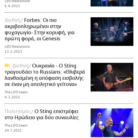
LifO Newsroom
6.4.2023
Διεθνή
Forbes: Οι πιο
ακριβοπληρωμένοι στην
ψυχαγωγία- Στην κορυφή, για
πρώτη φορά, οι Genesis
LifO Newsroom
13.2.2023
Διεθνή
Ουκρανία - Ο Sting
τραγουδάει το Russians: «Θλιβερά
λανθασμένη η απόφαση εισβολής
σε έναν μη απειλητικό γείτονα»
The LiFO team
6.3.2022
Πολιτισμός
Ο Sting επιστρέφει
στο Ηρώδειο για δύο συναυλίες
The LiFO team
20.7.2021