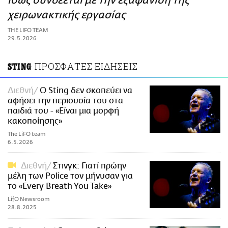
ίσως συνδέεται με την εξαφάνιση της
ΑΜΠΑ
χειρωνακτικής εργασίας
PRINT
THE LIFO TEAM
29.5.2026
ΠΡΟΣΦΑΤΕΣ ΕΙΔΗΣΕΙΣ
STING
Διεθνή
Ο Sting δεν σκοπεύει να
αφήσει την περιουσία του στα
παιδιά του - «Είναι μια μορφή
κακοποίησης»
The LiFO team
6.5.2026
Διεθνή
Στινγκ: Γιατί πρώην
μέλη των Police τον μήνυσαν για
το «Every Breath You Take»
LifO Newsroom
28.8.2025