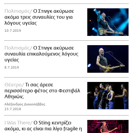
Πολιτισμός
Ο Στινγκ ακύρωσε
ακόμα τρεις συναυλίες του για
λόγους υγείας
10.7.2019
Πολιτισμός
Ο Στινγκ ακύρωσε
συναυλία επικαλούμενος λόγους
υγείας
8.7.2019
Θέατρο
Τι σας άρεσε
περισσότερο φέτος στο Φεστιβάλ
Αθηνών;
Αλέξανδρος Διακοσάββας
23.7.2018
I Was There
Ο Sting κεντρίζει
ακόμα, κι ας είναι πια λίγο fragile η