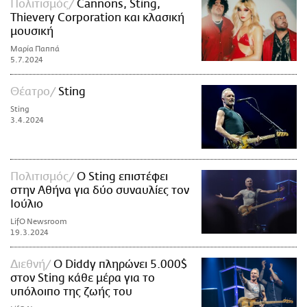
Πολιτισμός
Cannons, Sting,
Thievery Corporation και κλασική
μουσική
Μαρία Παππά
5.7.2024
Θέατρο
Sting
Sting
3.4.2024
Πολιτισμός
Ο Sting επιστέφει
στην Αθήνα για δύο συναυλίες τον
Ιούλιο
LifO Newsroom
19.3.2024
Διεθνή
Ο Diddy πληρώνει 5.000$
στον Sting κάθε μέρα για το
υπόλοιπο της ζωής του