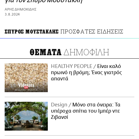
για τον Σπύρο Μουστακλή
ΑΜΠΑ
ΑΡΗΣ ΔΗΜΟΚΙΔΗΣ
PRINT
3.8.2024
ΠΡΟΣΦΑΤΕΣ ΕΙΔΗΣΕΙΣ
ΣΠΥΡΟΣ ΜΟΥΣΤΑΚΛΗΣ
ΔΗΜΟΦΙΛΗ
ΘΕΜΑΤΑ
HEALTHY PEOPLE
Είναι καλό
πρωινό η βρόμη; Ένας γιατρός
απαντά
Design
Μόνο στα όνειρα: Τα
υπέροχα σπίτια του Ιμπέρ ντε
Ζιβανσί