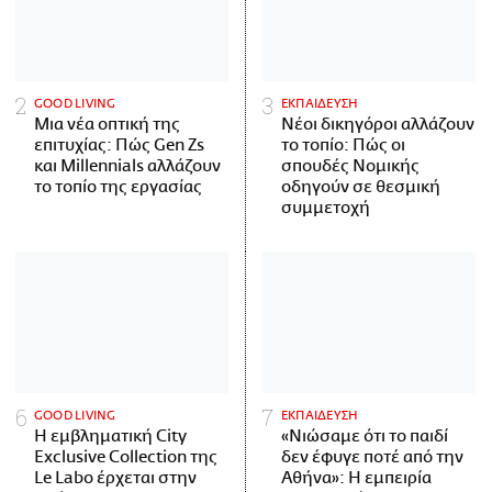
GOOD LIVING
ΕΚΠΑΙΔΕΥΣΗ
Μια νέα οπτική της
Νέοι δικηγόροι αλλάζουν
επιτυχίας: Πώς Gen Zs
το τοπίο: Πώς οι
και Millennials αλλάζουν
σπουδές Νομικής
το τοπίο της εργασίας
οδηγούν σε θεσμική
συμμετοχή
GOOD LIVING
ΕΚΠΑΙΔΕΥΣΗ
Η εμβληματική City
«Νιώσαμε ότι το παιδί
Exclusive Collection της
δεν έφυγε ποτέ από την
Le Labo έρχεται στην
Αθήνα»: Η εμπειρία