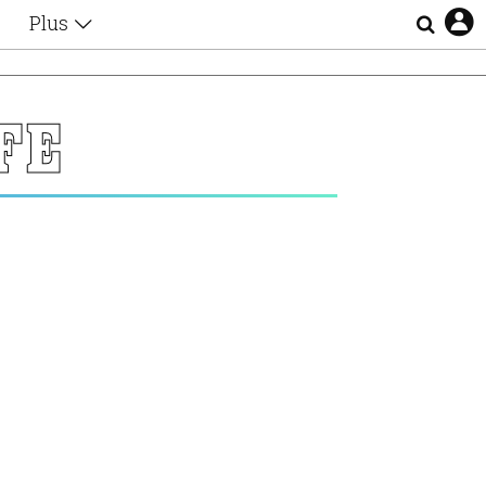
Plus
Θέματα
Συνεντεύξεις
Videos
FE
τα
Αφιερώματα
Ζώδια
Εξομολογήσεις
Blogs
η
Οι Αθηναίοι
Απώλειες
Lgbtqi+
Επιλογές