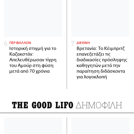
ΠΕΡΙΒΑΛΛΟΝ
ΔΙΕΘΝΗ
Ιστορική στιγμή για το
Βρετανία: Το Κέιμπριτζ
Καζακστάν:
επανεξετάζει τις
Απελευθέρωσαν τίγρη
διαδικασίες πρόσληψης
του Αμούρ στη φύση
καθηγητών μετά την
μετά από 70 χρόνια
παραίτηση διδάσκοντα
για λογοκλοπή
ΔΗΜΟΦΙΛΗ
THE GOOD LIFO