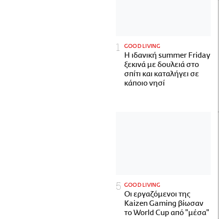
GOOD LIVING
Η ιδανική summer Friday
ξεκινά με δουλειά στο
σπίτι και καταλήγει σε
κάποιο νησί
GOOD LIVING
Οι εργαζόμενοι της
Kaizen Gaming βίωσαν
το World Cup από "μέσα"