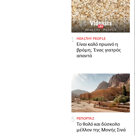
HEALTHY PEOPLE
Είναι καλό πρωινό η
βρόμη; Ένας γιατρός
απαντά
ΡΕΠΟΡΤΑΖ
Το θολό και δύσκολο
μέλλον της Μονής Σινά