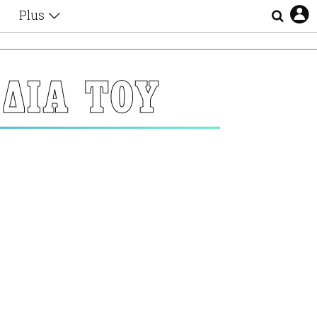
Plus
Θέματα
Συνεντεύξεις
Videos
ΔΙΑ ΤΟΥ
τα
Αφιερώματα
Ζώδια
Εξομολογήσεις
Blogs
η
Οι Αθηναίοι
Απώλειες
Lgbtqi+
Επιλογές