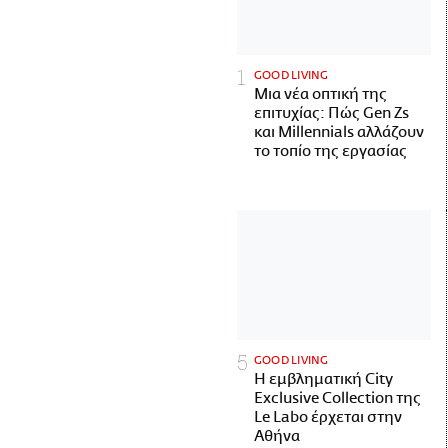
GOOD LIVING
Μια νέα οπτική της
επιτυχίας: Πώς Gen Zs
και Millennials αλλάζουν
το τοπίο της εργασίας
GOOD LIVING
Η εμβληματική City
Exclusive Collection της
Le Labo έρχεται στην
Αθήνα