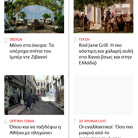
DESIGN
ΓΕΥΣΗ
Μόνο στα όνειρα: Τα
Red Jane Grill: Η πιο
υπέροχα σπίτια του
νόστιμη και χαλαρή αυλή
Ιμπέρ ντε Ζιβανσί
στα Χανιά (ίσως και στην
Ελλάδα)
ΟΠΤΙΚΗ ΓΩΝΙΑ
20 ΧΡΟΝΙΑ LIFO
Όπου και να ταξιδέψω η
Οι εναλλακτικοί: Όσο πιο
Αθήνα με πληγώνει
μακριά από το