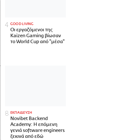
GOOD LIVING
Οι εργαζόμενοι της
Kaizen Gaming βίωσαν
το World Cup από "μέσα"
ΕΚΠΑΙΔΕΥΣΗ
Novibet Backend
Academy: Η επόμενη
γενιά software engineers
ξεκινά από εδώ