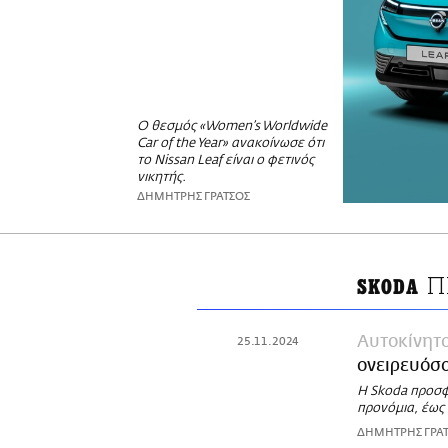
Ο θεσμός «Women’s Worldwide
Car of the Year» ανακοίνωσε ότι
το Nissan Leaf είναι ο φετινός
νικητής.
ΔΗΜΗΤΡΗΣ ΓΡΑΤΣΟΣ
Π
SKODA
Αυτοκίνητ
25.11.2024
ονειρευόσο
Η Skoda προσφέ
προνόμια, έως 
ΔΗΜΗΤΡΗΣ ΓΡΑ