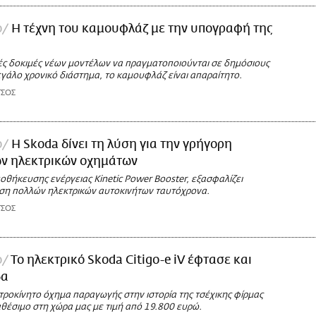
ο
Η τέχνη του καμουφλάζ με την υπογραφή της
ές δοκιμές νέων μοντέλων να πραγματοποιούνται σε δημόσιους
γάλο χρονικό διάστημα, το καμουφλάζ είναι απαραίτητο.
ΤΣΟΣ
ο
H Skoda δίνει τη λύση για την γρήγορη
ων ηλεκτρικών οχημάτων
θήκευσης ενέργειας Kinetic Power Booster, εξασφαλίζει
ση πολλών ηλεκτρικών αυτοκινήτων ταυτόχρονα.
ΤΣΟΣ
ο
Το ηλεκτρικό Skoda Citigo-e iV έφτασε και
δα
τροκίνητο όχημα παραγωγής στην ιστορία της τσέχικης φίρμας
αθέσιμο στη χώρα μας με τιμή από 19.800 ευρώ.