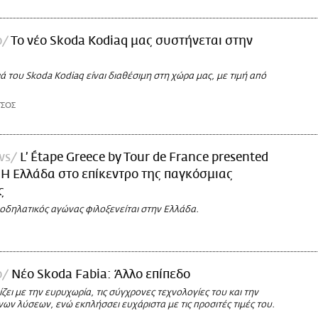
ο
Το νέο Skoda Kodiaq μας συστήνεται στην
ά του Skoda Kodiaq είναι διαθέσιμη στη χώρα μας, με τιμή από
ΤΣΟΣ
ws
L’ Étape Greece by Tour de France presented
Η Ελλάδα στο επίκεντρο της παγκόσμιας
ς
οδηλατικός αγώνας φιλοξενείται στην Ελλάδα.
ο
Νέο Skoda Fabia: Άλλο επίπεδο
ίζει με την ευρυχωρία, τις σύγχρονες τεχνολογίες του και την
ν λύσεων, ενώ εκπλήσσει ευχάριστα με τις προσιτές τιμές του.