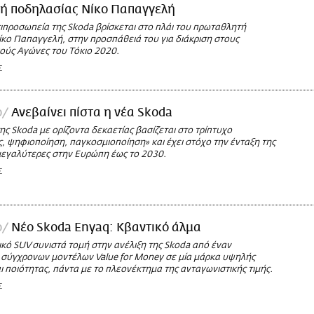
ή ποδηλασίας Νίκο Παπαγγελή
ιπροσωπεία της Skoda βρίσκεται στο πλάι του πρωταθλητή
ίκο Παπαγγελή, στην προσπάθειά του για διάκριση στους
ύς Αγώνες του Τόκιο 2020.
Σ
ο
Ανεβαίνει πίστα η νέα Skoda
ης Skoda με ορίζοντα δεκαετίας βασίζεται στο τρίπτυχο
, ψηφιοποίηση, παγκοσμιοποίηση» και έχει στόχο την ένταξη της
 μεγαλύτερες στην Ευρώπη έως το 2030.
Σ
ο
Νέο Skoda Enyaq: Κβαντικό άλμα
ικό SUV συνιστά τομή στην ανέλιξη της Skoda από έναν
σύγχρονων μοντέλων Value for Money σε μία μάρκα υψηλής
ι ποιότητας, πάντα με το πλεονέκτημα της ανταγωνιστικής τιμής.
Σ