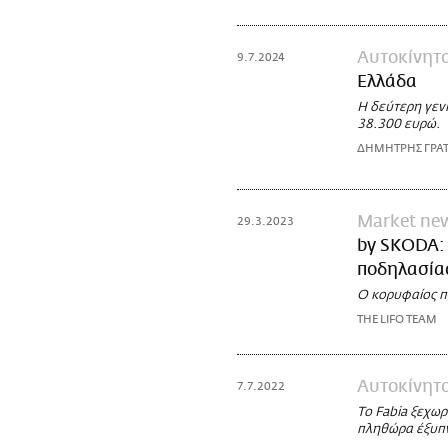
Αυτοκίνητ
9.7.2024
Ελλάδα
Η δεύτερη γενι
38.300 ευρώ.
ΔΗΜΗΤΡΗΣ ΓΡΑ
Market ne
29.3.2023
by SKODA: 
ποδηλασία
Ο κορυφαίος π
THE LIFO TEAM
Αυτοκίνητ
7.7.2022
Το Fabia ξεχωρ
πληθώρα έξυπνω