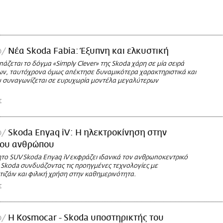
ο
Nέα Skoda Fabia: Έξυπνη και ελκυστική
πάζεται το δόγμα «Simply Clever» της Skoda χάρη σε μία σειρά
ν, ταυτόχρονα όμως απέκτησε δυναμικότερα χαρακτηριστικά και
υ συναγωνίζεται σε ευρυχωρία μοντέλα μεγαλύτερων
Σ
ο
Skoda Enyaq iV: Η ηλεκτροκίνηση στην
του ανθρώπου
το SUV Skoda Enyaq iV εκφράζει ιδανικά τον ανθρωποκεντρικό
 Skoda συνδυάζοντας τις προηγμένες τεχνολογίες με
ιζάιν και φιλική χρήση στην καθημερινότητα.
Σ
ο
Η Kosmocar - Skoda υποστηρικτής του