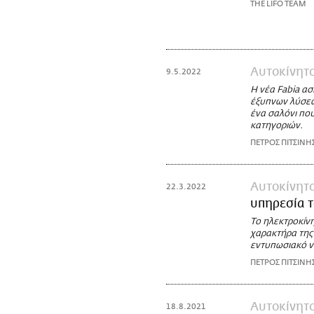
THE LIFO TEAM
Αυτοκίνητ
9.5.2022
Η νέα Fabia ασ
έξυπνων λύσεω
ένα σαλόνι πο
κατηγοριών.
ΠΕΤΡΟΣ ΠΙΤΣΙΝΗ
Αυτοκίνητ
22.3.2022
υπηρεσία 
Το ηλεκτροκίνη
χαρακτήρα της
εντυπωσιακό ντ
ΠΕΤΡΟΣ ΠΙΤΣΙΝΗ
Αυτοκίνητ
18.8.2021