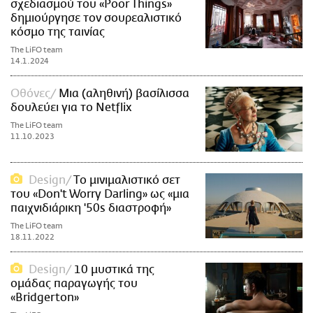
σχεδιασμού του «Poor Things»
δημιούργησε τον σουρεαλιστικό
κόσμο της ταινίας
The LiFO team
14.1.2024
Οθόνες
Μια (αληθινή) βασίλισσα
δουλεύει για το Netflix
The LiFO team
11.10.2023
Design
Tο μινιμαλιστικό σετ
του «Don't Worry Darling» ως «μια
παιχνιδιάρικη '50s διαστροφή»
The LiFO team
18.11.2022
Design
10 μυστικά της
ομάδας παραγωγής του
«Bridgerton»