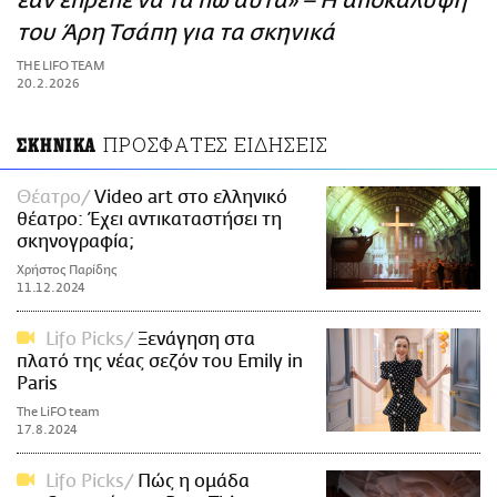
εάν έπρεπε να τα πω αυτά» – Η αποκάλυψη
ΑΜΠΑ
του Άρη Τσάπη για τα σκηνικά
PRINT
THE LIFO TEAM
20.2.2026
ΠΡΟΣΦΑΤΕΣ ΕΙΔΗΣΕΙΣ
ΣΚΗΝΙΚΑ
Θέατρο
Video art στο ελληνικό
θέατρο: Έχει αντικαταστήσει τη
σκηνογραφία;
Χρήστος Παρίδης
11.12.2024
Lifo Picks
Ξενάγηση στα
πλατό της νέας σεζόν του Emily in
Paris
The LiFO team
17.8.2024
Lifo Picks
Πώς η ομάδα