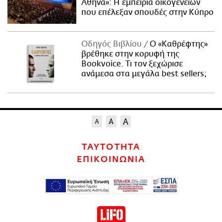
Αθήνα»: Η εμπειρία οικογενειών
που επέλεξαν σπουδές στην Κύπρο
Οδηγός Βιβλίου
Ο «Καθρέφτης»
βρέθηκε στην κορυφή της
Bookvoice. Τι τον ξεχώρισε
ανάμεσα στα μεγάλα best sellers;
ΤΑΥΤΟΤΗΤΑ
ΕΠΙΚΟΙΝΩΝΙΑ