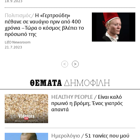
18.9.2023
Πολιτισμός
Η «Γερτρούδη»
πέθανε σε ναυάγιο πριν από 400
χρόνια –Τώρα ο κόσμος βλέπει το
πρόσωπό της
LifO Newsroom
21.7.2023
<
>
ΔΗΜΟΦΙΛΗ
ΘΕΜΑΤΑ
HEALTHY PEOPLE
Είναι καλό
πρωινό η βρόμη; Ένας γιατρός
απαντά
Ημερολόγιο
51 ταινίες που μού