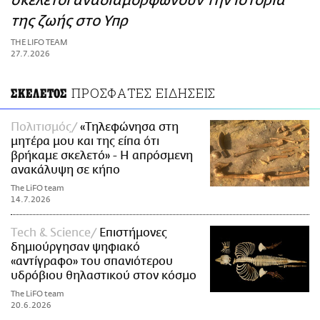
σκελετοί αναδιαμορφώνουν την ιστορία
ΑΜΠΑ
της ζωής στο Υπρ
PRINT
THE LIFO TEAM
27.7.2026
ΠΡΟΣΦΑΤΕΣ ΕΙΔΗΣΕΙΣ
ΣΚΕΛΕΤΟΣ
Πολιτισμός
«Τηλεφώνησα στη
μητέρα μου και της είπα ότι
βρήκαμε σκελετό» - Η απρόσμενη
ανακάλυψη σε κήπο
The LiFO team
14.7.2026
Τech & Science
Επιστήμονες
δημιούργησαν ψηφιακό
«αντίγραφο» του σπανιότερου
υδρόβιου θηλαστικού στον κόσμο
The LiFO team
20.6.2026