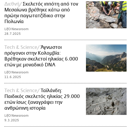
Διεθνή
Σκελετός ιππότη από τον
Μεσαίωνα βρέθηκε κάτω από
πρώην παγωτατζίδικο στην
Πολωνία
LifO Newsroom
28.7.2025
Τech & Science
Άγνωστοι
πρόγονοι στην Κολομβία:
Βρέθηκαν σκελετοί ηλικίας 6.000
ετών με μοναδικό DNA
LifO Newsroom
11.6.2025
Τech & Science
Ταϊλάνδη:
Παιδικός σκελετός ηλικίας 29.000
ετών ίσως ξαναγράψει την
ανθρώπινη ιστορία
LifO Newsroom
9.3.2025