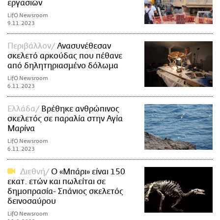
εργασιών
LifO Newsroom
9.11.2023
Περιβάλλον
Ανασυνέθεσαν
σκελετό αρκούδας που πέθανε
από δηλητηριασμένο δόλωμα
LifO Newsroom
6.11.2023
Ελλάδα
Βρέθηκε ανθρώπινος
σκελετός σε παραλία στην Αγία
Μαρίνα
LifO Newsroom
6.11.2023
Διεθνή
Ο «Μπάρι» είναι 150
εκατ. ετών και πωλείται σε
δημοπρασία- Σπάνιος σκελετός
δεινοσαύρου
LifO Newsroom