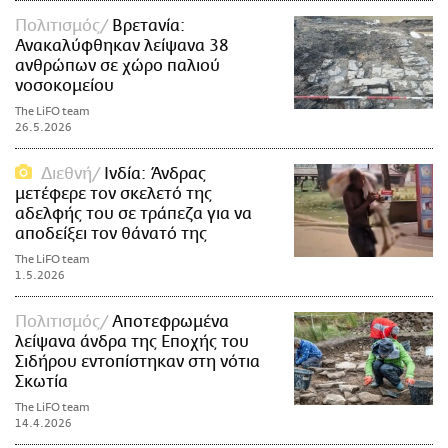
Πολιτισμός
Βρετανία:
Ανακαλύφθηκαν λείψανα 38
ανθρώπων σε χώρο παλιού
νοσοκομείου
The LiFO team
26.5.2026
Διεθνή
Ινδία: Άνδρας
μετέφερε τον σκελετό της
αδελφής του σε τράπεζα για να
αποδείξει τον θάνατό της
The LiFO team
1.5.2026
Πολιτισμός
Αποτεφρωμένα
λείψανα άνδρα της Εποχής του
Σιδήρου εντοπίστηκαν στη νότια
Σκωτία
The LiFO team
14.4.2026