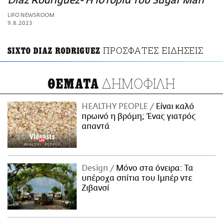
Diaz Rodriguez- Η ιστορία του Sugar Man
ΑΜΠΑ
LIFO NEWSROOM
PRINT
9.8.2023
ΠΡΟΣΦΑΤΕΣ ΕΙΔΗΣΕΙΣ
SIXTO DIAZ RODRIGUEZ
ΔΗΜΟΦΙΛΗ
ΘΕΜΑΤΑ
HEALTHY PEOPLE
Είναι καλό
πρωινό η βρόμη; Ένας γιατρός
απαντά
Design
Μόνο στα όνειρα: Τα
υπέροχα σπίτια του Ιμπέρ ντε
Ζιβανσί