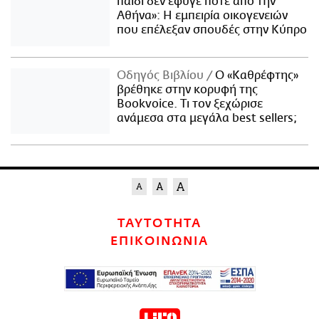
παιδί δεν έφυγε ποτέ από την
Αθήνα»: Η εμπειρία οικογενειών
που επέλεξαν σπουδές στην Κύπρο
Οδηγός Βιβλίου
Ο «Καθρέφτης»
βρέθηκε στην κορυφή της
Bookvoice. Τι τον ξεχώρισε
ανάμεσα στα μεγάλα best sellers;
ΤΑΥΤΟΤΗΤΑ
ΕΠΙΚΟΙΝΩΝΙΑ