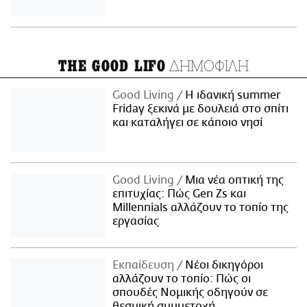
ΔΗΜΟΦΙΛΗ
THE GOOD LIFO
Good Living
Η ιδανική summer
Friday ξεκινά με δουλειά στο σπίτι
και καταλήγει σε κάποιο νησί
Good Living
Μια νέα οπτική της
επιτυχίας: Πώς Gen Zs και
Millennials αλλάζουν το τοπίο της
εργασίας
Εκπαίδευση
Νέοι δικηγόροι
αλλάζουν το τοπίο: Πώς οι
σπουδές Νομικής οδηγούν σε
θεσμική συμμετοχή