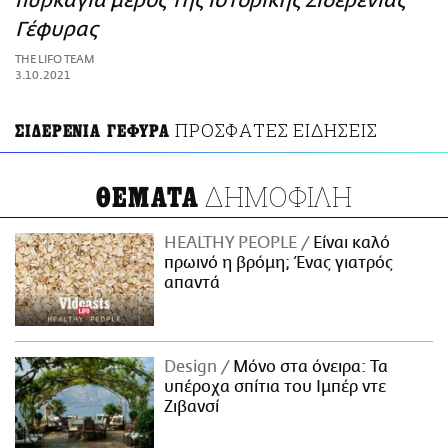
πυρκαγιά μέρος της ιστορικής Σιδερένιας
ΑΜΠΑ
Γέφυρας
PRINT
THE LIFO TEAM
3.10.2021
ΠΡΟΣΦΑΤΕΣ ΕΙΔΗΣΕΙΣ
ΣΙΔΕΡΕΝΙΑ ΓΕΦΥΡΑ
ΔΗΜΟΦΙΛΗ
ΘΕΜΑΤΑ
HEALTHY PEOPLE
Είναι καλό
πρωινό η βρόμη; Ένας γιατρός
απαντά
Design
Μόνο στα όνειρα: Τα
υπέροχα σπίτια του Ιμπέρ ντε
Ζιβανσί