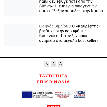
παιδί δεν έφυγε ποτέ από την
Αθήνα»: Η εμπειρία οικογενειών
που επέλεξαν σπουδές στην Κύπρο
Οδηγός Βιβλίου
Ο «Καθρέφτης»
βρέθηκε στην κορυφή της
Bookvoice. Τι τον ξεχώρισε
ανάμεσα στα μεγάλα best sellers;
ΤΑΥΤΟΤΗΤΑ
ΕΠΙΚΟΙΝΩΝΙΑ