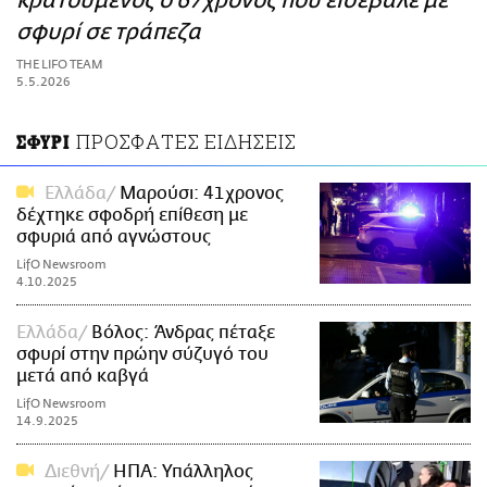
κρατούμενος ο 67χρονος που εισέβαλε με
ΑΜΠΑ
σφυρί σε τράπεζα
PRINT
THE LIFO TEAM
5.5.2026
ΠΡΟΣΦΑΤΕΣ ΕΙΔΗΣΕΙΣ
ΣΦΥΡΙ
Ελλάδα
Μαρούσι: 41χρονος
δέχτηκε σφοδρή επίθεση με
σφυριά από αγνώστους
LifO Newsroom
4.10.2025
Ελλάδα
Βόλος: Άνδρας πέταξε
σφυρί στην πρώην σύζυγό του
μετά από καβγά
LifO Newsroom
14.9.2025
Διεθνή
ΗΠΑ: Υπάλληλος