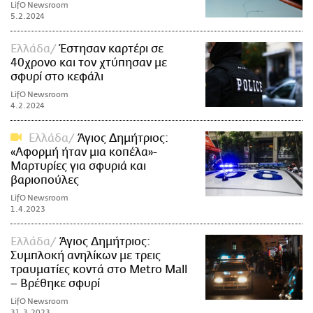
LifO Newsroom
5.2.2024
Ελλάδα
Έστησαν καρτέρι σε
40χρονο και τον χτύπησαν με
σφυρί στο κεφάλι
LifO Newsroom
4.2.2024
Ελλάδα
Άγιος Δημήτριος:
«Αφορμή ήταν μια κοπέλα»-
Μαρτυρίες για σφυριά και
βαριοπούλες
LifO Newsroom
1.4.2023
Ελλάδα
Άγιος Δημήτριος:
Συμπλοκή ανηλίκων με τρεις
τραυματίες κοντά στο Metro Mall
– Βρέθηκε σφυρί
LifO Newsroom
31.3.2023