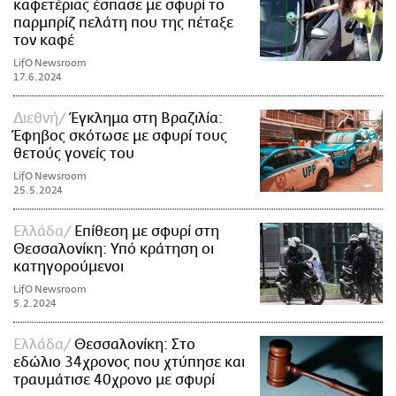
καφετέριας έσπασε με σφυρί το
παρμπρίζ πελάτη που της πέταξε
τον καφέ
LifO Newsroom
17.6.2024
Διεθνή
Έγκλημα στη Βραζιλία:
Έφηβος σκότωσε με σφυρί τους
θετούς γονείς του
LifO Newsroom
25.5.2024
Ελλάδα
Επίθεση με σφυρί στη
Θεσσαλονίκη: Υπό κράτηση οι
κατηγορούμενοι
LifO Newsroom
5.2.2024
Ελλάδα
Θεσσαλονίκη: Στο
εδώλιο 34χρονος που χτύπησε και
τραυμάτισε 40χρονο με σφυρί