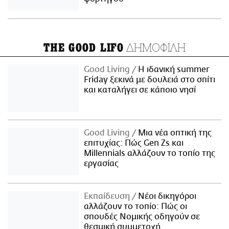
ΔΗΜΟΦΙΛΗ
THE GOOD LIFO
Good Living
Η ιδανική summer
Friday ξεκινά με δουλειά στο σπίτι
και καταλήγει σε κάποιο νησί
Good Living
Μια νέα οπτική της
επιτυχίας: Πώς Gen Zs και
Millennials αλλάζουν το τοπίο της
εργασίας
Εκπαίδευση
Νέοι δικηγόροι
αλλάζουν το τοπίο: Πώς οι
σπουδές Νομικής οδηγούν σε
θεσμική συμμετοχή