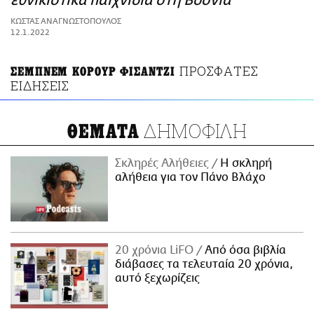
εθνικιστικά παιχνίδια στη Βοσνία
ΑΜΠΑ
ΚΩΣΤΑΣ ΑΝΑΓΝΩΣΤΟΠΟΥΛΟΣ
PRINT
12.1.2022
ΠΡΟΣΦΑΤΕΣ
ΣΕΜΠΝΕΜ ΚΟΡΟΥΡ ΦΙΣΑΝΤΖΙ
ΕΙΔΗΣΕΙΣ
ΔΗΜΟΦΙΛΗ
ΘΕΜΑΤΑ
Σκληρές Αλήθειες
H σκληρή
αλήθεια για τον Πάνο Βλάχο
20 χρόνια LiFO
Από όσα βιβλία
διάβασες τα τελευταία 20 χρόνια,
αυτό ξεχωρίζεις