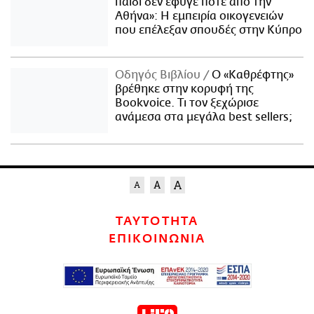
παιδί δεν έφυγε ποτέ από την
Αθήνα»: Η εμπειρία οικογενειών
που επέλεξαν σπουδές στην Κύπρο
Οδηγός Βιβλίου
Ο «Καθρέφτης»
βρέθηκε στην κορυφή της
Bookvoice. Τι τον ξεχώρισε
ανάμεσα στα μεγάλα best sellers;
ΤΑΥΤΟΤΗΤΑ
ΕΠΙΚΟΙΝΩΝΙΑ