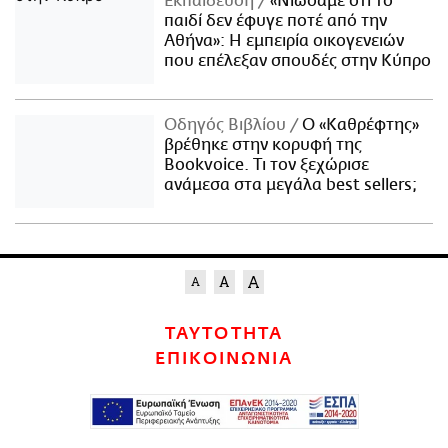
Εκπαίδευση
«Νιώσαμε ότι το
παιδί δεν έφυγε ποτέ από την
Αθήνα»: Η εμπειρία οικογενειών
που επέλεξαν σπουδές στην Κύπρο
Οδηγός Βιβλίου
Ο «Καθρέφτης»
βρέθηκε στην κορυφή της
Bookvoice. Τι τον ξεχώρισε
ανάμεσα στα μεγάλα best sellers;
ΤΑΥΤΟΤΗΤΑ
ΕΠΙΚΟΙΝΩΝΙΑ