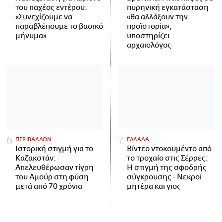
του παχέος εντέρου:
πυρηνική εγκατάσταση
«Συνεχίζουμε να
«θα αλλάξουν την
παραβλέπουμε το βασικό
προϊστορία»,
μήνυμα»
υποστηρίζει
αρχαιολόγος
ΠΕΡΙΒΑΛΛΟΝ
ΕΛΛΑΔΑ
Ιστορική στιγμή για το
Βίντεο ντοκουμέντο από
Καζακστάν:
το τροχαίο στις Σέρρες:
Απελευθέρωσαν τίγρη
Η στιγμή της σφοδρής
του Αμούρ στη φύση
σύγκρουσης - Νεκροί
μετά από 70 χρόνια
μητέρα και γιος