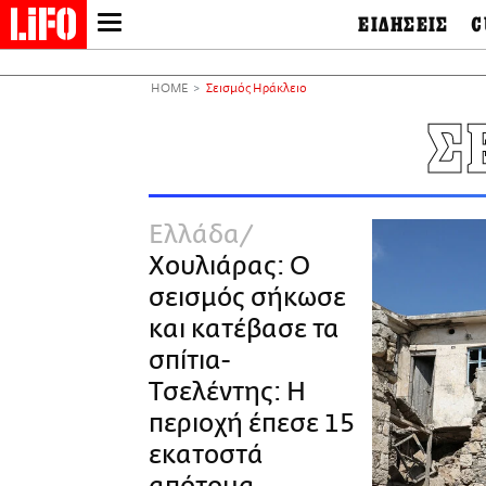
ΕΙΔΗΣΕΙΣ
C
LIFO SHOP
Ελλάδα
Ο
Διεθνή
Μ
NEWSLETTER
HOME
Σεισμός Ηράκλειο
Πολιτική
Θ
ΜΙΚΡΟΠΡΑΓΜΑΤΑ
Σ
Οικονομία
Ει
THE GOOD LIFO
Πολιτισμός
Βι
LIFOLAND
Αθλητισμός
Αρ
CITY GUIDE
& 
Περιβάλλον
Ελλάδα
D
ΑΜΠΑ
TV & Media
Φ
Χουλιάρας: Ο
PRINT
Tech &
Science
σεισμός σήκωσε
European Lifo
και κατέβασε τα
σπίτια-
Τσελέντης: Η
περιοχή έπεσε 15
εκατoστά