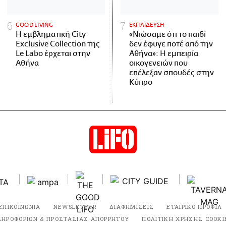
GOOD LIVING
ΕΚΠΑΙΔΕΥΣΗ
Η εμβληματική City
«Νιώσαμε ότι το παιδί
Exclusive Collection της
δεν έφυγε ποτέ από την
Le Labo έρχεται στην
Αθήνα»: Η εμπειρία
Αθήνα
οικογενειών που
επέλεξαν σπουδές στην
Κύπρο
ΕΠΙΚΟΙΝΩΝΙΑ
NEWSLETTER
ΔΙΑΦΗΜΙΣΕΙΣ
ΕΤΑΙΡΙΚΟ ΠΡΟΦΙΛ
ΛΗΡΟΦΟΡΙΩΝ & ΠΡΟΣΤΑΣΙΑΣ ΑΠΟΡΡΗΤΟΥ
ΠΟΛΙΤΙΚΗ ΧΡΗΣΗΣ COOKI