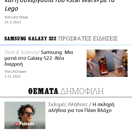
και η συνεργασία του «Star Wars» με τα
ΑΜΠΑ
Lego
PRINT
THE LIFO TEAM
19.2.2022
ΠΡΟΣΦΑΤΕΣ ΕΙΔΗΣΕΙΣ
SAMSUNG GALAXY S22
Τech & Science
Samsung: Μια
ματιά στο Galaxy S22 -Νέα
διαρροή
The LiFO team
1.11.2021
ΔΗΜΟΦΙΛΗ
ΘΕΜΑΤΑ
Σκληρές Αλήθειες
H σκληρή
αλήθεια για τον Πάνο Βλάχο