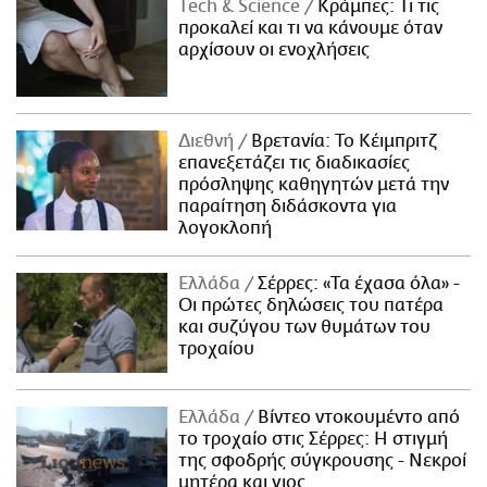
Τech & Science
Κράμπες: Τι τις
προκαλεί και τι να κάνουμε όταν
αρχίσουν οι ενοχλήσεις
Διεθνή
Βρετανία: Το Κέιμπριτζ
επανεξετάζει τις διαδικασίες
πρόσληψης καθηγητών μετά την
παραίτηση διδάσκοντα για
λογοκλοπή
Ελλάδα
Σέρρες: «Τα έχασα όλα» -
Οι πρώτες δηλώσεις του πατέρα
και συζύγου των θυμάτων του
τροχαίου
Ελλάδα
Βίντεο ντοκουμέντο από
το τροχαίο στις Σέρρες: Η στιγμή
της σφοδρής σύγκρουσης - Νεκροί
μητέρα και γιος