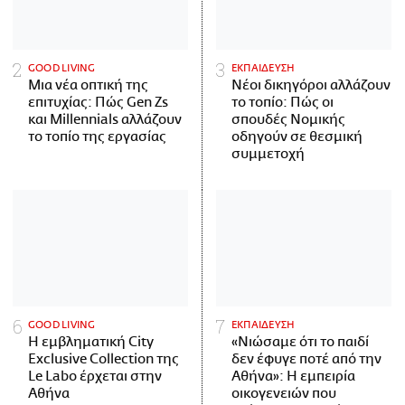
GOOD LIVING
ΕΚΠΑΙΔΕΥΣΗ
Μια νέα οπτική της
Νέοι δικηγόροι αλλάζουν
επιτυχίας: Πώς Gen Zs
το τοπίο: Πώς οι
και Millennials αλλάζουν
σπουδές Νομικής
το τοπίο της εργασίας
οδηγούν σε θεσμική
συμμετοχή
GOOD LIVING
ΕΚΠΑΙΔΕΥΣΗ
Η εμβληματική City
«Νιώσαμε ότι το παιδί
Exclusive Collection της
δεν έφυγε ποτέ από την
Le Labo έρχεται στην
Αθήνα»: Η εμπειρία
Αθήνα
οικογενειών που