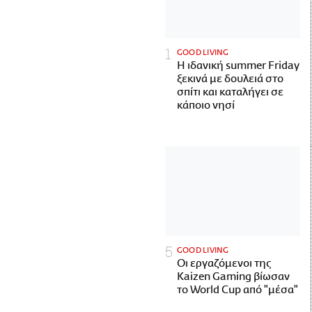
GOOD LIVING
Η ιδανική summer Friday
ξεκινά με δουλειά στο
σπίτι και καταλήγει σε
κάποιο νησί
GOOD LIVING
Οι εργαζόμενοι της
Kaizen Gaming βίωσαν
το World Cup από "μέσα"