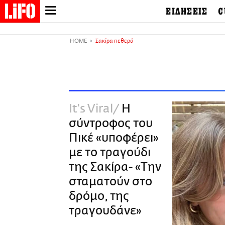
ΕΙΔΗΣΕΙΣ
C
LIFO SHOP
Ελλάδα
Ο
Διεθνή
Μ
NEWSLETTER
HOME
Σακίρα πεθερά
Πολιτική
Θ
ΜΙΚΡΟΠΡΑΓΜΑΤΑ
Οικονομία
Ει
THE GOOD LIFO
Πολιτισμός
Βι
LIFOLAND
Αθλητισμός
Αρ
CITY GUIDE
& 
Περιβάλλον
It's Viral
Η
D
ΑΜΠΑ
TV & Media
Φ
σύντροφος του
PRINT
Tech &
Science
Πικέ «υποφέρει»
European Lifo
με το τραγούδι
της Σακίρα- «Την
σταματούν στο
δρόμο, της
τραγουδάνε»