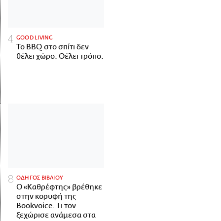
GOOD LIVING
Το BBQ στο σπίτι δεν
θέλει χώρο. Θέλει τρόπο.
ΟΔΗΓΟΣ ΒΙΒΛΙΟΥ
Ο «Καθρέφτης» βρέθηκε
στην κορυφή της
Bookvoice. Τι τον
ξεχώρισε ανάμεσα στα