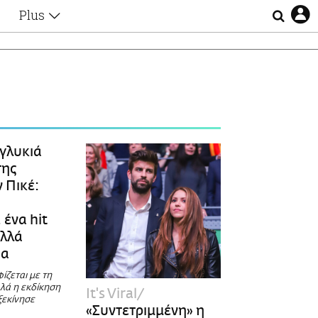
Plus
Θέματα
Συνεντεύξεις
Videos
τα
Αφιερώματα
Ζώδια
Εξομολογήσεις
Blogs
η
γλυκιά
Οι Αθηναίοι
της
Απώλειες
 Πικέ:
Lgbtqi+
Επιλογές
 ένα hit
ολλά
ια
ίζεται με τη
λά η εκδίκηση
It's Viral
ξεκίνησε
«Συντετριμμένη» η