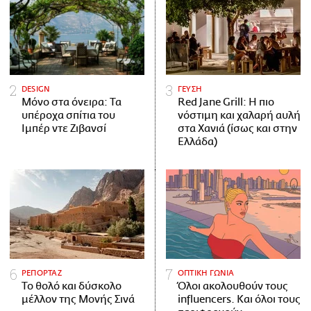
DESIGN
ΓΕΥΣΗ
Μόνο στα όνειρα: Τα
Red Jane Grill: Η πιο
υπέροχα σπίτια του
νόστιμη και χαλαρή αυλή
Ιμπέρ ντε Ζιβανσί
στα Χανιά (ίσως και στην
Ελλάδα)
ΡΕΠΟΡΤΑΖ
ΟΠΤΙΚΗ ΓΩΝΙΑ
Το θολό και δύσκολο
Όλοι ακολουθούν τους
μέλλον της Μονής Σινά
influencers. Και όλοι τους