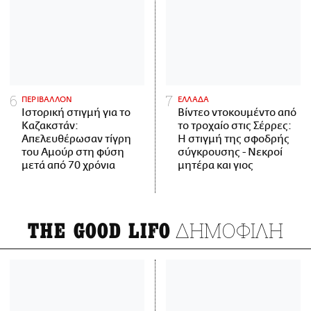
ΠΕΡΙΒΑΛΛΟΝ
ΕΛΛΑΔΑ
Ιστορική στιγμή για το
Βίντεο ντοκουμέντο από
Καζακστάν:
το τροχαίο στις Σέρρες:
Απελευθέρωσαν τίγρη
Η στιγμή της σφοδρής
του Αμούρ στη φύση
σύγκρουσης - Νεκροί
μετά από 70 χρόνια
μητέρα και γιος
ΔΗΜΟΦΙΛΗ
THE GOOD LIFO