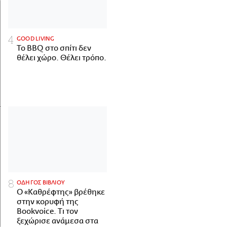
GOOD LIVING
Το BBQ στο σπίτι δεν
θέλει χώρο. Θέλει τρόπο.
ΟΔΗΓΟΣ ΒΙΒΛΙΟΥ
Ο «Καθρέφτης» βρέθηκε
στην κορυφή της
Bookvoice. Τι τον
ξεχώρισε ανάμεσα στα