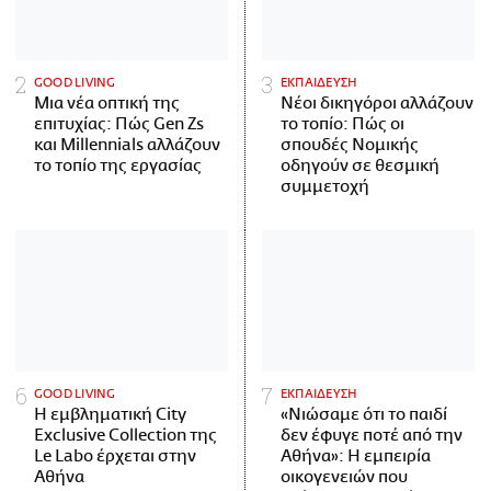
GOOD LIVING
ΕΚΠΑΙΔΕΥΣΗ
Μια νέα οπτική της
Νέοι δικηγόροι αλλάζουν
επιτυχίας: Πώς Gen Zs
το τοπίο: Πώς οι
και Millennials αλλάζουν
σπουδές Νομικής
το τοπίο της εργασίας
οδηγούν σε θεσμική
συμμετοχή
GOOD LIVING
ΕΚΠΑΙΔΕΥΣΗ
Η εμβληματική City
«Νιώσαμε ότι το παιδί
Exclusive Collection της
δεν έφυγε ποτέ από την
Le Labo έρχεται στην
Αθήνα»: Η εμπειρία
Αθήνα
οικογενειών που