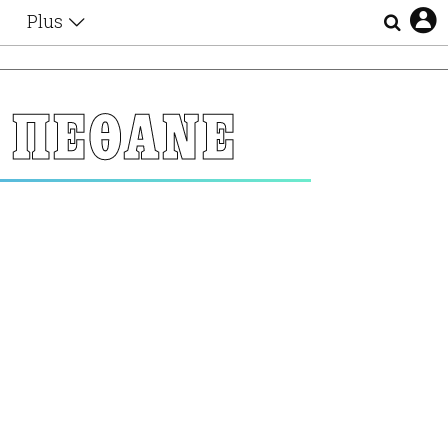
Plus
Θέματα
Συνεντεύξεις
Videos
 ΠΕΘΑΝΕ
τα
Αφιερώματα
Ζώδια
Εξομολογήσεις
Blogs
η
Οι Αθηναίοι
Απώλειες
Lgbtqi+
Επιλογές