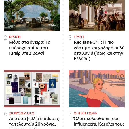
DESIGN
ΓΕΥΣΗ
Μόνο στα όνειρα: Τα
Red Jane Grill: Η πιο
υπέροχα σπίτια του
νόστιμη και χαλαρή αυλή
Ιμπέρ ντε Ζιβανσί
στα Χανιά (ίσως και στην
Ελλάδα)
20 ΧΡΟΝΙΑ LIFO
ΟΠΤΙΚΗ ΓΩΝΙΑ
Από όσα βιβλία διάβασες
Όλοι ακολουθούν τους
τα τελευταία 20 χρόνια,
influencers. Και όλοι τους