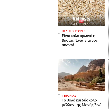
HEALTHY PEOPLE
Είναι καλό πρωινό η
βρόμη; Ένας γιατρός
απαντά
ΡΕΠΟΡΤΑΖ
Το θολό και δύσκολο
μέλλον της Μονής Σινά