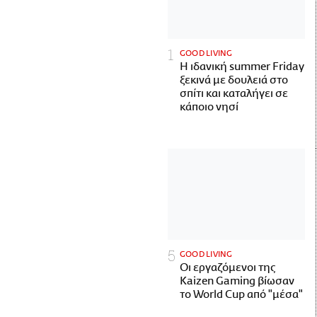
GOOD LIVING
Η ιδανική summer Friday
ξεκινά με δουλειά στο
σπίτι και καταλήγει σε
κάποιο νησί
GOOD LIVING
Οι εργαζόμενοι της
Kaizen Gaming βίωσαν
το World Cup από "μέσα"