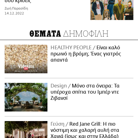
δύο κρίσεις
Ζωή Παρασίδη
14.12.2022
ΔΗΜΟΦΙΛΗ
ΘΕΜΑΤΑ
HEALTHY PEOPLE
Είναι καλό
πρωινό η βρόμη; Ένας γιατρός
απαντά
Design
Μόνο στα όνειρα: Τα
υπέροχα σπίτια του Ιμπέρ ντε
Ζιβανσί
Γεύση
Red Jane Grill: Η πιο
νόστιμη και χαλαρή αυλή στα
Χανιά (ίσως και στην Ελλάδα)