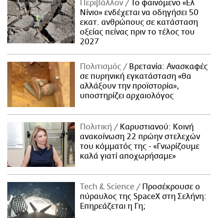
Περιβάλλον
Το φαινόμενο «Ελ
Νίνιο» ενδέχεται να οδηγήσει 50
εκατ. ανθρώπους σε κατάσταση
οξείας πείνας πριν το τέλος του
2027
Πολιτισμός
Βρετανία: Ανασκαφές
σε πυρηνική εγκατάσταση «θα
αλλάξουν την προϊστορία»,
υποστηρίζει αρχαιολόγος
Πολιτική
Καρυστιανού: Κοινή
ανακοίνωση 22 πρώην στελεχών
του κόμματός της - «Γνωρίζουμε
καλά γιατί αποχωρήσαμε»
Τech & Science
Προσέκρουσε ο
πύραυλος της SpaceX στη Σελήνη:
Επηρεάζεται η Γη;