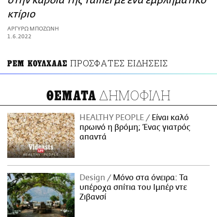
στην καρδιά της Ταϊπέι με ένα εμβληματικό
ΑΜΠΑ
κτίριο
PRINT
ΑΡΓΥΡΩ ΜΠΟΖΩΝΗ
1.6.2022
ΠΡΟΣΦΑΤΕΣ ΕΙΔΗΣΕΙΣ
ΡΕΜ ΚΟΥΛΧΑΑΣ
ΔΗΜΟΦΙΛΗ
ΘΕΜΑΤΑ
HEALTHY PEOPLE
Είναι καλό
πρωινό η βρόμη; Ένας γιατρός
απαντά
Design
Μόνο στα όνειρα: Τα
υπέροχα σπίτια του Ιμπέρ ντε
Ζιβανσί