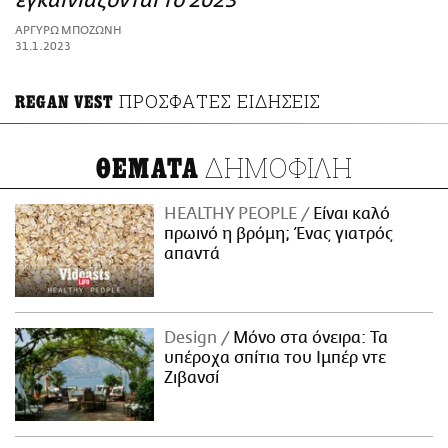
εγκαινιάζονται το 2023
ΑΜΠΑ
ΑΡΓΥΡΩ ΜΠΟΖΩΝΗ
PRINT
31.1.2023
ΠΡΟΣΦΑΤΕΣ ΕΙΔΗΣΕΙΣ
REGAN VEST
ΔΗΜΟΦΙΛΗ
ΘΕΜΑΤΑ
HEALTHY PEOPLE
Είναι καλό
πρωινό η βρόμη; Ένας γιατρός
απαντά
Design
Μόνο στα όνειρα: Τα
υπέροχα σπίτια του Ιμπέρ ντε
Ζιβανσί