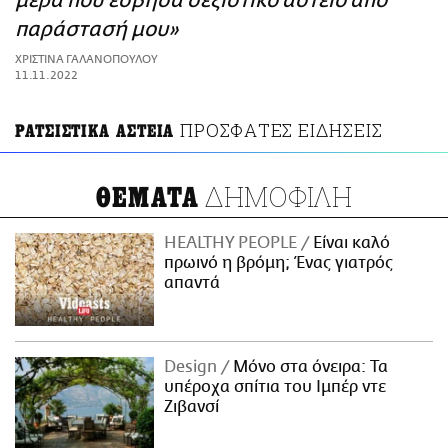
μέρα που έσβησα σεξιστικό αστείο από
ΑΜΠΑ
παράστασή μου»
PRINT
ΧΡΙΣΤΙΝΑ ΓΑΛΑΝΟΠΟΥΛΟΥ
11.11.2022
ΠΡΟΣΦΑΤΕΣ ΕΙΔΗΣΕΙΣ
ΡΑΤΣΙΣΤΙΚΑ ΑΣΤΕΙΑ
ΔΗΜΟΦΙΛΗ
ΘΕΜΑΤΑ
HEALTHY PEOPLE
Είναι καλό
πρωινό η βρόμη; Ένας γιατρός
απαντά
Design
Μόνο στα όνειρα: Τα
υπέροχα σπίτια του Ιμπέρ ντε
Ζιβανσί