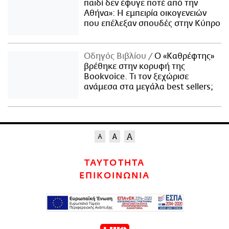
παιδί δεν έφυγε ποτέ από την
Αθήνα»: Η εμπειρία οικογενειών
που επέλεξαν σπουδές στην Κύπρο
Οδηγός Βιβλίου
Ο «Καθρέφτης»
βρέθηκε στην κορυφή της
Bookvoice. Τι τον ξεχώρισε
ανάμεσα στα μεγάλα best sellers;
ΤΑΥΤΟΤΗΤΑ
ΕΠΙΚΟΙΝΩΝΙΑ