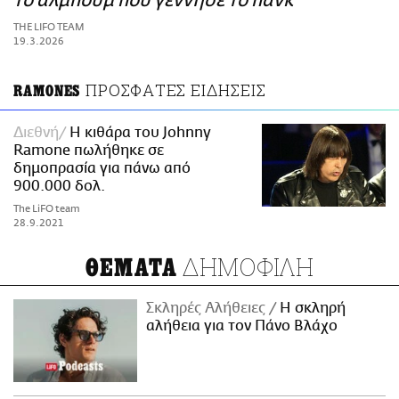
το άλμπουμ που γέννησε το πανκ
ΑΜΠΑ
THE LIFO TEAM
PRINT
19.3.2026
ΠΡΟΣΦΑΤΕΣ ΕΙΔΗΣΕΙΣ
RAMONES
Διεθνή
Η κιθάρα του Johnny
Ramone πωλήθηκε σε
δημοπρασία για πάνω από
900.000 δολ.
The LiFO team
28.9.2021
ΔΗΜΟΦΙΛΗ
ΘΕΜΑΤΑ
Σκληρές Αλήθειες
H σκληρή
αλήθεια για τον Πάνο Βλάχο