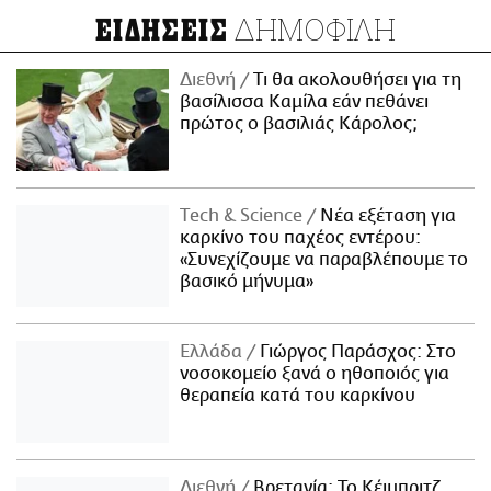
ΔΗΜΟΦΙΛΗ
ΕΙΔΗΣΕΙΣ
Διεθνή
Τι θα ακολουθήσει για τη
βασίλισσα Καμίλα εάν πεθάνει
πρώτος ο βασιλιάς Κάρολος;
Τech & Science
Νέα εξέταση για
καρκίνο του παχέος εντέρου:
«Συνεχίζουμε να παραβλέπουμε το
βασικό μήνυμα»
Ελλάδα
Γιώργος Παράσχος: Στο
νοσοκομείο ξανά ο ηθοποιός για
θεραπεία κατά του καρκίνου
Διεθνή
Βρετανία: Το Κέιμπριτζ