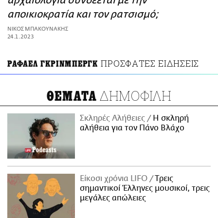
αρχαιολογία συνδέεται με την
ΑΜΠΑ
αποικιοκρατία και τον ρατσισμό;
PRINT
ΝΙΚΟΣ ΜΠΑΚΟΥΝΑΚΗΣ
24.1.2023
ΠΡΟΣΦΑΤΕΣ ΕΙΔΗΣΕΙΣ
ΡΑΦΑΕΛ ΓΚΡΙΝΜΠΕΡΓΚ
ΔΗΜΟΦΙΛΗ
ΘΕΜΑΤΑ
Σκληρές Αλήθειες
H σκληρή
αλήθεια για τον Πάνο Βλάχο
Είκοσι χρόνια LIFO
Tρεις
σημαντικοί Έλληνες μουσικοί, τρεις
μεγάλες απώλειες