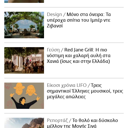
Design
Μόνο στα όνειρα: Τα
υπέροχα σπίτια του Ιμπέρ ντε
Ζιβανσί
Γεύση
Red Jane Grill: Η πιο
νόστιμη και χαλαρή αυλή στα
Χανιά (ίσως και στην Ελλάδα)
Είκοσι χρόνια LIFO
Tρεις
σημαντικοί Έλληνες μουσικοί, τρεις
μεγάλες απώλειες
Ρεπορτάζ
Το θολό και δύσκολο
μέλλον της Μονής Σινά