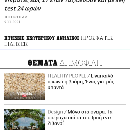
επιβάτες έως 17 ετών ταξιδεύουν και με self
ΑΜΠΑ
test 24 ωρών
PRINT
THE LIFO TEAM
9.11.2021
ΠΡΟΣΦΑΤΕΣ
ΠΤΗΣΕΙΣ ΕΣΩΤΕΡΙΚΟΥ ΑΝΗΛΙΚΟΙ
ΕΙΔΗΣΕΙΣ
ΔΗΜΟΦΙΛΗ
ΘΕΜΑΤΑ
HEALTHY PEOPLE
Είναι καλό
πρωινό η βρόμη; Ένας γιατρός
απαντά
Design
Μόνο στα όνειρα: Τα
υπέροχα σπίτια του Ιμπέρ ντε
Ζιβανσί