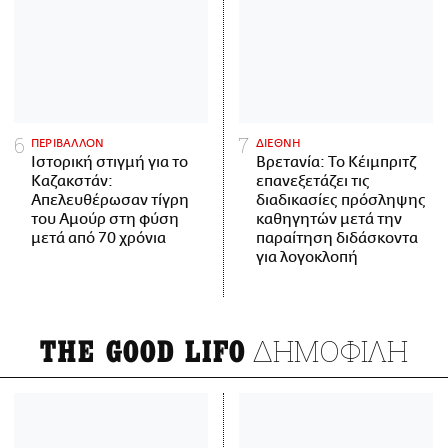
ΠΕΡΙΒΑΛΛΟΝ
ΔΙΕΘΝΗ
Ιστορική στιγμή για το
Βρετανία: Το Κέιμπριτζ
Καζακστάν:
επανεξετάζει τις
Απελευθέρωσαν τίγρη
διαδικασίες πρόσληψης
του Αμούρ στη φύση
καθηγητών μετά την
μετά από 70 χρόνια
παραίτηση διδάσκοντα
για λογοκλοπή
ΔΗΜΟΦΙΛΗ
THE GOOD LIFO