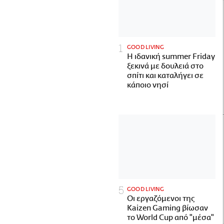
GOOD LIVING
Η ιδανική summer Friday
ξεκινά με δουλειά στο
σπίτι και καταλήγει σε
κάποιο νησί
GOOD LIVING
Οι εργαζόμενοι της
Kaizen Gaming βίωσαν
το World Cup από "μέσα"