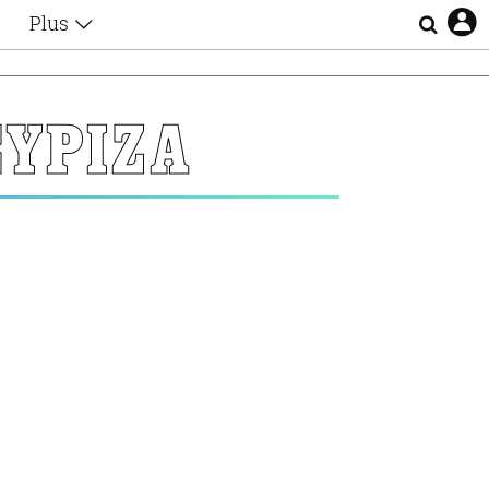
Plus
Θέματα
Συνεντεύξεις
Videos
ΣΥΡΙΖΑ
τα
Αφιερώματα
Ζώδια
Εξομολογήσεις
Blogs
η
Οι Αθηναίοι
Απώλειες
Lgbtqi+
Επιλογές