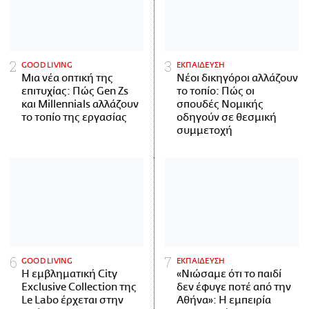
GOOD LIVING
ΕΚΠΑΙΔΕΥΣΗ
Μια νέα οπτική της
Νέοι δικηγόροι αλλάζουν
επιτυχίας: Πώς Gen Zs
το τοπίο: Πώς οι
και Millennials αλλάζουν
σπουδές Νομικής
το τοπίο της εργασίας
οδηγούν σε θεσμική
συμμετοχή
GOOD LIVING
ΕΚΠΑΙΔΕΥΣΗ
Η εμβληματική City
«Νιώσαμε ότι το παιδί
Exclusive Collection της
δεν έφυγε ποτέ από την
Le Labo έρχεται στην
Αθήνα»: Η εμπειρία