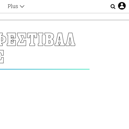
Plus
Θέματα
Συνεντεύξεις
Videos
ΦΕΣΤΙΒΑΛ
τα
Αφιερώματα
Ζώδια
Σ
Εξομολογήσεις
Blogs
η
Οι Αθηναίοι
Απώλειες
Lgbtqi+
Επιλογές