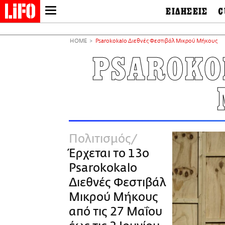
ΕΙΔΗΣΕΙΣ
C
LIFO SHOP
Ελλάδα
Ο
Διεθνή
Μ
NEWSLETTER
HOME
Psarokokalo Διεθνές Φεστιβάλ Μικρού Μήκους
Πολιτική
Θ
ΜΙΚΡΟΠΡΑΓΜΑΤΑ
PSAROKO
Οικονομία
Ει
THE GOOD LIFO
Πολιτισμός
Βι
LIFOLAND
Αθλητισμός
Αρ
CITY GUIDE
& 
Περιβάλλον
D
ΑΜΠΑ
TV & Media
Φ
PRINT
Tech &
Science
Πολιτισμός
European Lifo
Έρχεται το 13ο
Psarokokalo
Διεθνές Φεστιβάλ
Μικρού Μήκους
από τις 27 Μαΐου