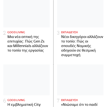
GOOD LIVING
ΕΚΠΑΙΔΕΥΣΗ
Μια νέα οπτική της
Νέοι δικηγόροι αλλάζουν
επιτυχίας: Πώς Gen Zs
το τοπίο: Πώς οι
και Millennials αλλάζουν
σπουδές Νομικής
το τοπίο της εργασίας
οδηγούν σε θεσμική
συμμετοχή
GOOD LIVING
ΕΚΠΑΙΔΕΥΣΗ
Η εμβληματική City
«Νιώσαμε ότι το παιδί