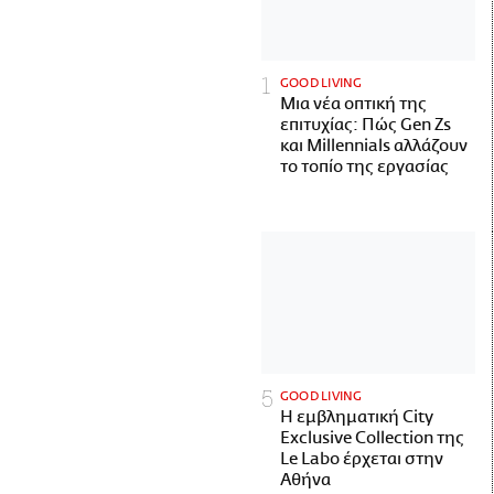
GOOD LIVING
Μια νέα οπτική της
επιτυχίας: Πώς Gen Zs
και Millennials αλλάζουν
το τοπίο της εργασίας
GOOD LIVING
Η εμβληματική City
Exclusive Collection της
Le Labo έρχεται στην
Αθήνα