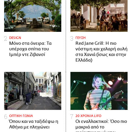
DESIGN
ΓΕΥΣΗ
Μόνο στα όνειρα: Τα
Red Jane Grill: Η πιο
υπέροχα σπίτια του
νόστιμη και χαλαρή αυλή
Ιμπέρ ντε Ζιβανσί
στα Χανιά (ίσως και στην
Ελλάδα)
ΟΠΤΙΚΗ ΓΩΝΙΑ
20 ΧΡΟΝΙΑ LIFO
Όπου και να ταξιδέψω η
Οι εναλλακτικοί: Όσο πιο
Αθήνα με πληγώνει
μακριά από το