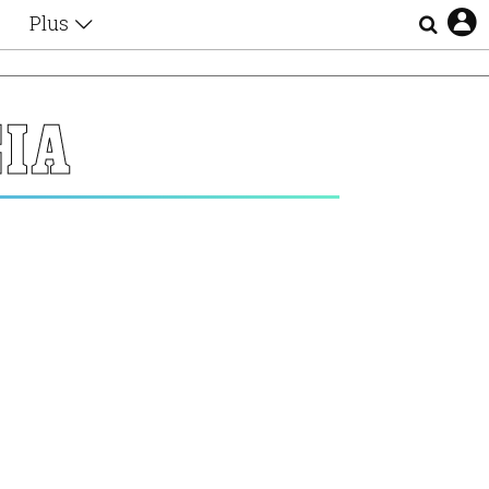
Plus
Θέματα
Συνεντεύξεις
Videos
ΙΑ
τα
Αφιερώματα
Ζώδια
Εξομολογήσεις
Blogs
η
Οι Αθηναίοι
Απώλειες
Lgbtqi+
Επιλογές