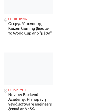
GOOD LIVING
Οι εργαζόμενοι της
Kaizen Gaming βίωσαν
το World Cup από "μέσα"
ΕΚΠΑΙΔΕΥΣΗ
Novibet Backend
Academy: Η επόμενη
γενιά software engineers
ξεκινά από εδώ