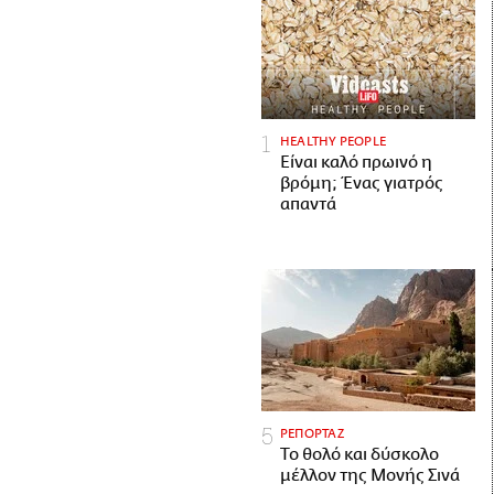
HEALTHY PEOPLE
Είναι καλό πρωινό η
βρόμη; Ένας γιατρός
απαντά
ΡΕΠΟΡΤΑΖ
Το θολό και δύσκολο
μέλλον της Μονής Σινά